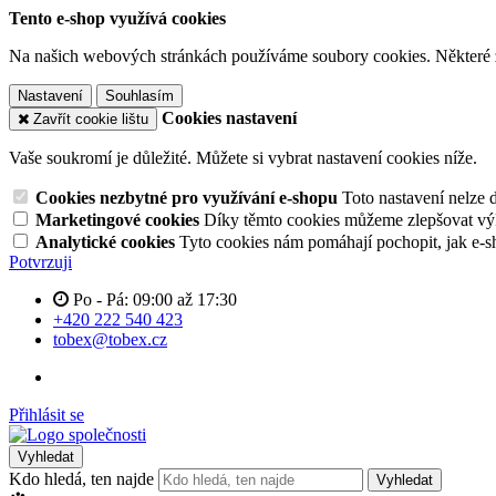
Tento e-shop využívá cookies
Na našich webových stránkách používáme soubory cookies. Některé z n
Nastavení
Souhlasím
Cookies nastavení
Zavřít cookie lištu
Vaše soukromí je důležité. Můžete si vybrat nastavení cookies níže.
Cookies nezbytné pro využívání e-shopu
Toto nastavení nelze 
Marketingové cookies
Díky těmto cookies můžeme zlepšovat výko
Analytické cookies
Tyto cookies nám pomáhají pochopit, jak e-s
Potvrzuji
Po - Pá: 09:00 až 17:30
+420 222 540 423
tobex@tobex.cz
Přihlásit se
Vyhledat
Kdo hledá, ten najde
Vyhledat