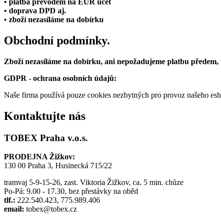
• platba převodem na EUR účet
• doprava DPD aj.
• zboží nezasíláme na dobírku
Obchodní podmínky.
Zboží nezasíláme na dobírku, ani nepožadujeme platbu předem,
GDPR - ochrana osobních údajů:
Naše firma používá pouze cookies nezbytných pro provoz našeho eshop
Kontaktujte nás
TOBEX Praha v.o.s.
PRODEJNA Žižkov:
130 00 Praha 3, Husinecká 715/22
tramvaj 5-9-15-26, zast. Viktoria Žižkov, ca. 5 min. chůze
Po-Pá: 9.00 - 17.30, bez přestávky na oběd
tlf.:
222.540.423, 775.989.406
email:
tobex@tobex.cz