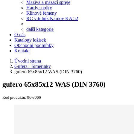
Maziva a mazací spreje
Hardy spojky
Klínové řemeny
RC vrtulník Kamov KA 52
další kategorie
O nás
Katalogy ložisek
Obchodní podmínky
Kontakt
Úvodní strana
Gufera - Simerinky
gufero 65x85x12 WAS (DIN 3760)
gufero 65x85x12 WAS (DIN 3760)
Kód produktu:
96-3066