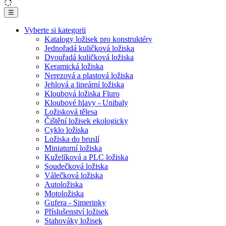
☰
Vyberte si kategorii
Katalogy ložisek pro konstruktéry
Jednořadá kuličková ložiska
Dvouřadá kuličková ložiska
Keramická ložiska
Nerezová a plastová ložiska
Jehlová a lineární ložiska
Kloubová ložiska Fluro
Kloubové hlavy - Unibaly
Ložisková tělesa
Čištění ložisek ekologicky
Cyklo ložiska
Ložiska do bruslí
Miniaturní ložiska
Kuželíková a PLC ložiska
Soudečková ložiska
Válečková ložiska
Autoložiska
Motoložiska
Gufera - Simerinky
Příslušenství ložisek
Stahováky ložisek