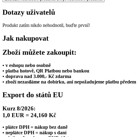
Dotazy uživatelů
Produkt zatím nikdo nehodnotil, buďte první!
Jak nakupovat
Zboží můžete zakoupit:
• v eshopu nebo osobně
• platba hotově, QR Platbou nebo bankou
• doprava nad 3.000,- Kč zdarma
• zboží nezasíláme na dobírku, ani nepožadujeme platbu předem
Export do států EU
Kurz 8/2026:
1,0 EUR = 24,160 Kč
• plátce DPH = nákup bez daně
• neplátce DPH = nákup s daní