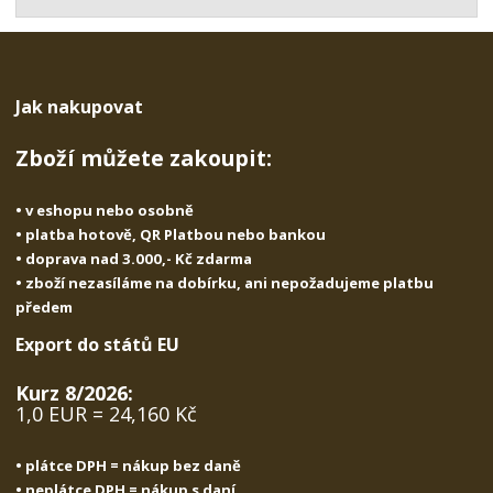
t
s
t
v
t
í
v
í
Jak nakupovat
Zboží můžete zakoupit:
• v eshopu nebo osobně
• platba hotově, QR Platbou nebo bankou
• doprava nad 3.000,- Kč zdarma
• zboží nezasíláme na dobírku, ani nepožadujeme platbu
předem
Export do států EU
Kurz 8/2026:
1,0 EUR = 24,160 Kč
• plátce DPH = nákup bez daně
• neplátce DPH = nákup s daní