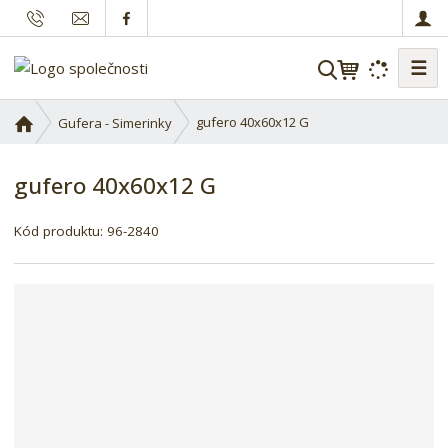
☰
V
y
h
Ú
gufero 40x60x12 G
Gufera - Simerinky
l
v
o
e
gufero 40x60x12 G
d
d
n
a
í
Kód produktu:
96-2840
t
s
t
r
a
n
a