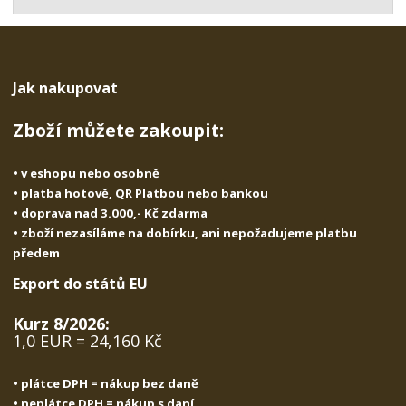
t
s
t
v
t
í
v
í
Jak nakupovat
Zboží můžete zakoupit:
• v eshopu nebo osobně
• platba hotově, QR Platbou nebo bankou
• doprava nad 3.000,- Kč zdarma
• zboží nezasíláme na dobírku, ani nepožadujeme platbu
předem
Export do států EU
Kurz 8/2026:
1,0 EUR = 24,160 Kč
• plátce DPH = nákup bez daně
• neplátce DPH = nákup s daní