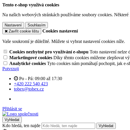
Tento e-shop využívá cookies
Na našich webových stránkách používáme soubory cookies. Některé z n
Nastavení
Souhlasím
Cookies nastavení
Zavřít cookie lištu
Vaše soukromí je důležité. Můžete si vybrat nastavení cookies níže.
Cookies nezbytné pro využívání e-shopu
Toto nastavení nelze 
Marketingové cookies
Díky těmto cookies můžeme zlepšovat výko
Analytické cookies
Tyto cookies nám pomáhají pochopit, jak e-s
Potvrzuji
Po - Pá: 09:00 až 17:30
+420 222 540 423
tobex@tobex.cz
Přihlásit se
Vyhledat
Kdo hledá, ten najde
Vyhledat