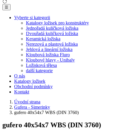
☰
Vyberte si kategorii
Katalogy ložisek pro konstruktéry
Jednořadá kuličková ložiska
Dvouřadá kuličková ložiska
Keramická ložiska
Nerezová a plastová ložiska
Jehlová a lineární ložiska
Kloubová ložiska Fluro
Kloubové hlavy - Unibaly
Ložisková tělesa
další kategorie
O nás
Katalogy ložisek
Obchodní podmínky
Kontakt
Úvodní strana
Gufera - Simerinky
gufero 40x54x7 WBS (DIN 3760)
gufero 40x54x7 WBS (DIN 3760)