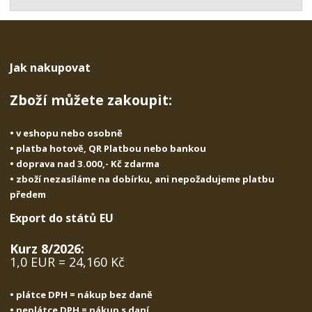
t
s
t
v
t
í
v
í
Jak nakupovat
Zboží můžete zakoupit:
• v eshopu nebo osobně
• platba hotově, QR Platbou nebo bankou
• doprava nad 3.000,- Kč zdarma
• zboží nezasíláme na dobírku, ani nepožadujeme platbu
předem
Export do států EU
Kurz 8/2026:
1,0 EUR = 24,160 Kč
• plátce DPH = nákup bez daně
• neplátce DPH = nákup s daní