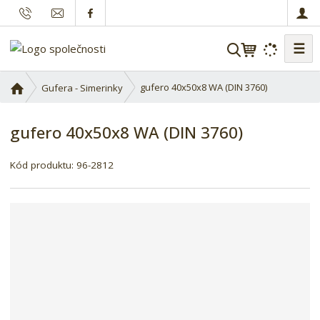
☰
V
y
h
Ú
gufero 40x50x8 WA (DIN 3760)
Gufera - Simerinky
l
v
o
e
gufero 40x50x8 WA (DIN 3760)
d
d
n
a
í
Kód produktu:
96-2812
t
s
t
r
a
n
a