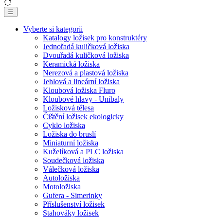
☰
Vyberte si kategorii
Katalogy ložisek pro konstruktéry
Jednořadá kuličková ložiska
Dvouřadá kuličková ložiska
Keramická ložiska
Nerezová a plastová ložiska
Jehlová a lineární ložiska
Kloubová ložiska Fluro
Kloubové hlavy - Unibaly
Ložisková tělesa
Čištění ložisek ekologicky
Cyklo ložiska
Ložiska do bruslí
Miniaturní ložiska
Kuželíková a PLC ložiska
Soudečková ložiska
Válečková ložiska
Autoložiska
Motoložiska
Gufera - Simerinky
Příslušenství ložisek
Stahováky ložisek