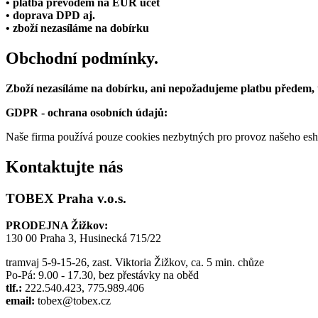
• platba převodem na EUR účet
• doprava DPD aj.
• zboží nezasíláme na dobírku
Obchodní podmínky.
Zboží nezasíláme na dobírku, ani nepožadujeme platbu předem,
GDPR - ochrana osobních údajů:
Naše firma používá pouze cookies nezbytných pro provoz našeho eshop
Kontaktujte nás
TOBEX Praha v.o.s.
PRODEJNA Žižkov:
130 00 Praha 3, Husinecká 715/22
tramvaj 5-9-15-26, zast. Viktoria Žižkov, ca. 5 min. chůze
Po-Pá: 9.00 - 17.30, bez přestávky na oběd
tlf.:
222.540.423, 775.989.406
email:
tobex@tobex.cz