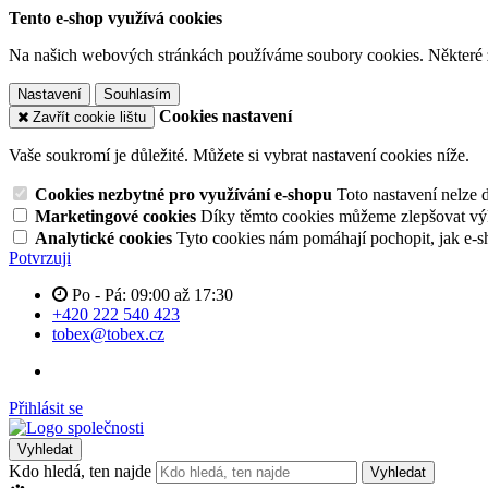
Tento e-shop využívá cookies
Na našich webových stránkách používáme soubory cookies. Některé z n
Nastavení
Souhlasím
Cookies nastavení
Zavřít cookie lištu
Vaše soukromí je důležité. Můžete si vybrat nastavení cookies níže.
Cookies nezbytné pro využívání e-shopu
Toto nastavení nelze 
Marketingové cookies
Díky těmto cookies můžeme zlepšovat výko
Analytické cookies
Tyto cookies nám pomáhají pochopit, jak e-s
Potvrzuji
Po - Pá: 09:00 až 17:30
+420 222 540 423
tobex@tobex.cz
Přihlásit se
Vyhledat
Kdo hledá, ten najde
Vyhledat