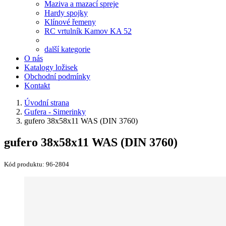
Maziva a mazací spreje
Hardy spojky
Klínové řemeny
RC vrtulník Kamov KA 52
další kategorie
O nás
Katalogy ložisek
Obchodní podmínky
Kontakt
Úvodní strana
Gufera - Simerinky
gufero 38x58x11 WAS (DIN 3760)
gufero 38x58x11 WAS (DIN 3760)
Kód produktu:
96-2804