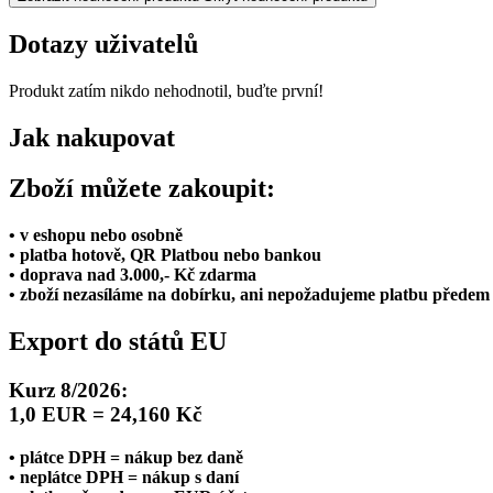
Dotazy uživatelů
Produkt zatím nikdo nehodnotil, buďte první!
Jak nakupovat
Zboží můžete zakoupit:
• v eshopu nebo osobně
• platba hotově, QR Platbou nebo bankou
• doprava nad 3.000,- Kč zdarma
• zboží nezasíláme na dobírku, ani nepožadujeme platbu předem
Export do států EU
Kurz 8/2026:
1,0 EUR = 24,160 Kč
• plátce DPH = nákup bez daně
• neplátce DPH = nákup s daní