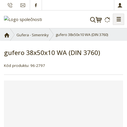
☰
V
y
h
Ú
gufero 38x50x10 WA (DIN 3760)
Gufera - Simerinky
l
v
o
e
gufero 38x50x10 WA (DIN 3760)
d
d
n
a
í
Kód produktu:
96-2797
t
s
t
r
a
n
a