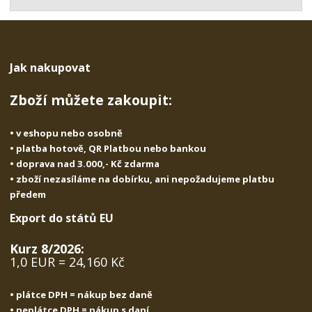
t
s
t
v
t
í
v
í
Jak nakupovat
Zboží můžete zakoupit:
• v eshopu nebo osobně
• platba hotově, QR Platbou nebo bankou
• doprava nad 3.000,- Kč zdarma
• zboží nezasíláme na dobírku, ani nepožadujeme platbu
předem
Export do států EU
Kurz 8/2026:
1,0 EUR = 24,160 Kč
• plátce DPH = nákup bez daně
• neplátce DPH = nákup s daní