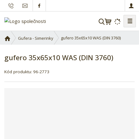
☰
V
y
h
Ú
gufero 35x65x10 WAS (DIN 3760)
Gufera - Simerinky
l
v
o
e
gufero 35x65x10 WAS (DIN 3760)
d
d
n
a
í
Kód produktu:
96-2773
t
s
t
r
a
n
a