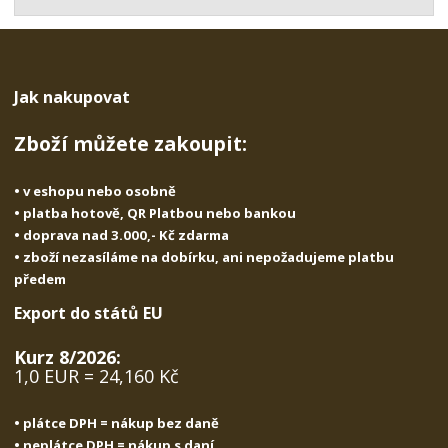
t
s
t
v
t
í
v
í
Jak nakupovat
Zboží můžete zakoupit:
• v eshopu nebo osobně
• platba hotově, QR Platbou nebo bankou
• doprava nad 3.000,- Kč zdarma
• zboží nezasíláme na dobírku, ani nepožadujeme platbu
předem
Export do států EU
Kurz 8/2026:
1,0 EUR = 24,160 Kč
• plátce DPH = nákup bez daně
• neplátce DPH = nákup s daní