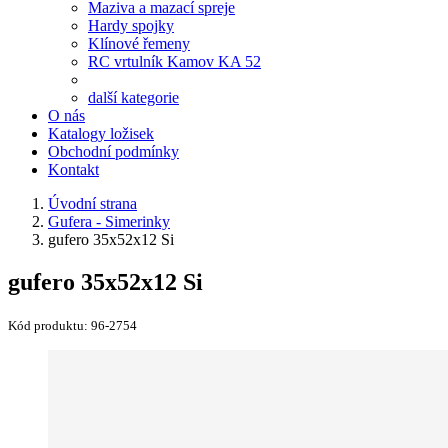
Maziva a mazací spreje
Hardy spojky
Klínové řemeny
RC vrtulník Kamov KA 52
další kategorie
O nás
Katalogy ložisek
Obchodní podmínky
Kontakt
Úvodní strana
Gufera - Simerinky
gufero 35x52x12 Si
gufero 35x52x12 Si
Kód produktu:
96-2754