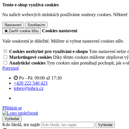
Tento e-shop využívá cookies
Na našich webových stránkách používáme soubory cookies. Některé z n
Nastavení
Souhlasím
Cookies nastavení
Zavřít cookie lištu
Vaše soukromí je důležité. Můžete si vybrat nastavení cookies níže.
Cookies nezbytné pro využívání e-shopu
Toto nastavení nelze 
Marketingové cookies
Díky těmto cookies můžeme zlepšovat výko
Analytické cookies
Tyto cookies nám pomáhají pochopit, jak e-s
Potvrzuji
Po - Pá: 09:00 až 17:30
+420 222 540 423
tobex@tobex.cz
Přihlásit se
Vyhledat
Kdo hledá, ten najde
Vyhledat