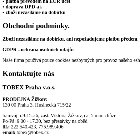
• platba převodem na EUR účet
• doprava DPD aj.
• zboží nezasíláme na dobírku
Obchodní podmínky.
Zboží nezasíláme na dobírku, ani nepožadujeme platbu předem,
GDPR - ochrana osobních údajů:
Naše firma používá pouze cookies nezbytných pro provoz našeho eshop
Kontaktujte nás
TOBEX Praha v.o.s.
PRODEJNA Žižkov:
130 00 Praha 3, Husinecká 715/22
tramvaj 5-9-15-26, zast. Viktoria Žižkov, ca. 5 min. chůze
Po-Pá: 9.00 - 17.30, bez přestávky na oběd
tlf.:
222.540.423, 775.989.406
email:
tobex@tobex.cz