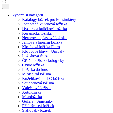
☰
Vyberte si kategorii
Katalogy ložisek pro konstruktéry
Jednořadá kuličková ložiska
Dvouřadá kuličková ložiska
Keramická ložiska
Nerezová a plastová ložiska
Jehlová a lineární ložiska
Kloubová ložiska Fluro
Kloubové hlavy - Unibaly
Ložisková tělesa
Čištění ložisek ekologicky
Cyklo ložiska
Ložiska do bruslí
Miniaturní ložiska
Kuželíková a PLC ložiska
Soudečková ložiska
Válečková ložiska
Autoložiska
Motoložiska
Gufera - Simerinky
Příslušenství ložisek
Stahováky ložisek