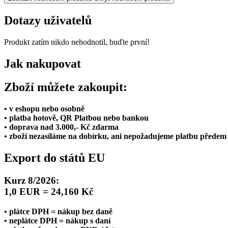
Dotazy uživatelů
Produkt zatím nikdo nehodnotil, buďte první!
Jak nakupovat
Zboží můžete zakoupit:
• v eshopu nebo osobně
• platba hotově, QR Platbou nebo bankou
• doprava nad 3.000,- Kč zdarma
• zboží nezasíláme na dobírku, ani nepožadujeme platbu předem
Export do států EU
Kurz 8/2026:
1,0 EUR = 24,160 Kč
• plátce DPH = nákup bez daně
• neplátce DPH = nákup s daní