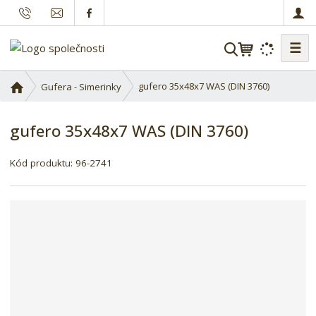
☰
V
y
h
Ú
gufero 35x48x7 WAS (DIN 3760)
Gufera - Simerinky
l
v
o
e
gufero 35x48x7 WAS (DIN 3760)
d
d
n
a
í
Kód produktu:
96-2741
t
s
t
r
a
n
a