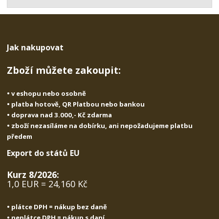
t
s
t
v
t
í
v
í
Jak nakupovat
Zboží můžete zakoupit:
• v eshopu nebo osobně
• platba hotově, QR Platbou nebo bankou
• doprava nad 3.000,- Kč zdarma
• zboží nezasíláme na dobírku, ani nepožadujeme platbu
předem
Export do států EU
Kurz 8/2026:
1,0 EUR = 24,160 Kč
• plátce DPH = nákup bez daně
• neplátce DPH = nákup s daní