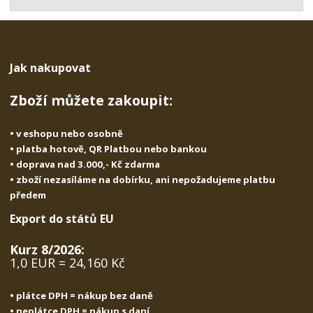
t
s
t
v
t
í
v
í
Jak nakupovat
Zboží můžete zakoupit:
• v eshopu nebo osobně
• platba hotově, QR Platbou nebo bankou
• doprava nad 3.000,- Kč zdarma
• zboží nezasíláme na dobírku, ani nepožadujeme platbu
předem
Export do států EU
Kurz 8/2026:
1,0 EUR = 24,160 Kč
• plátce DPH = nákup bez daně
• neplátce DPH = nákup s daní