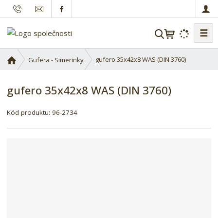
☰
V
y
h
Ú
gufero 35x42x8 WAS (DIN 3760)
Gufera - Simerinky
l
v
o
e
gufero 35x42x8 WAS (DIN 3760)
d
d
n
a
í
Kód produktu:
96-2734
t
s
t
r
a
n
a