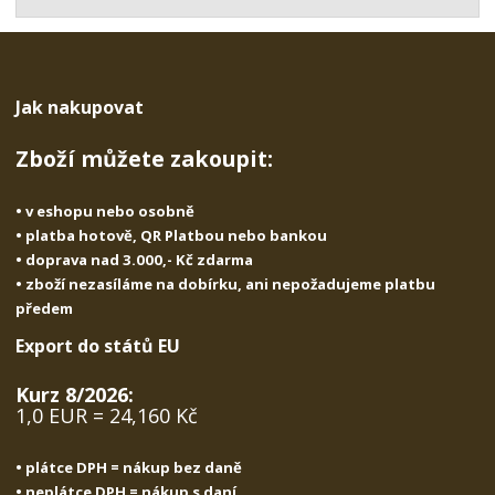
t
s
t
v
t
í
v
í
Jak nakupovat
Zboží můžete zakoupit:
• v eshopu nebo osobně
• platba hotově, QR Platbou nebo bankou
• doprava nad 3.000,- Kč zdarma
• zboží nezasíláme na dobírku, ani nepožadujeme platbu
předem
Export do států EU
Kurz 8/2026:
1,0 EUR = 24,160 Kč
• plátce DPH = nákup bez daně
• neplátce DPH = nákup s daní