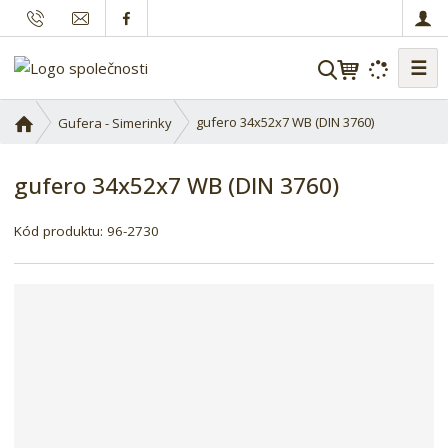
☰
V
y
h
Ú
gufero 34x52x7 WB (DIN 3760)
Gufera - Simerinky
l
v
o
e
gufero 34x52x7 WB (DIN 3760)
d
d
n
a
í
Kód produktu:
96-2730
t
s
t
r
a
n
a