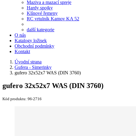
Maziva a mazací spreje
Hardy spojky
Klínové řemeny
RC vrtulník Kamov KA 52
další kategorie
O nás
Katalogy ložisek
Obchodní podmínky
Kontakt
Úvodní strana
Gufera - Simerinky
gufero 32x52x7 WAS (DIN 3760)
gufero 32x52x7 WAS (DIN 3760)
Kód produktu:
96-2716