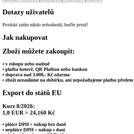
Dotazy uživatelů
Produkt zatím nikdo nehodnotil, buďte první!
Jak nakupovat
Zboží můžete zakoupit:
• v eshopu nebo osobně
• platba hotově, QR Platbou nebo bankou
• doprava nad 3.000,- Kč zdarma
• zboží nezasíláme na dobírku, ani nepožadujeme platbu předem
Export do států EU
Kurz 8/2026:
1,0 EUR = 24,160 Kč
• plátce DPH = nákup bez daně
• neplátce DPH = nákup s daní