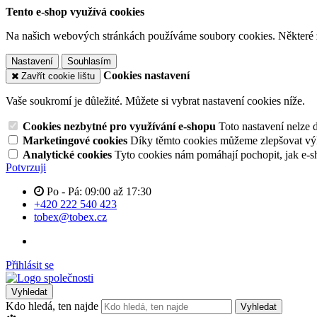
Tento e-shop využívá cookies
Na našich webových stránkách používáme soubory cookies. Některé z n
Nastavení
Souhlasím
Cookies nastavení
Zavřít cookie lištu
Vaše soukromí je důležité. Můžete si vybrat nastavení cookies níže.
Cookies nezbytné pro využívání e-shopu
Toto nastavení nelze 
Marketingové cookies
Díky těmto cookies můžeme zlepšovat výko
Analytické cookies
Tyto cookies nám pomáhají pochopit, jak e-s
Potvrzuji
Po - Pá: 09:00 až 17:30
+420 222 540 423
tobex@tobex.cz
Přihlásit se
Vyhledat
Kdo hledá, ten najde
Vyhledat