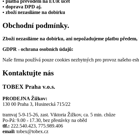
• platba převodem na EUR účet
• doprava DPD aj.
• zboží nezasíláme na dobírku
Obchodní podmínky.
Zboží nezasíláme na dobírku, ani nepožadujeme platbu předem,
GDPR - ochrana osobních údajů:
Naše firma používá pouze cookies nezbytných pro provoz našeho eshop
Kontaktujte nás
TOBEX Praha v.o.s.
PRODEJNA Žižkov:
130 00 Praha 3, Husinecká 715/22
tramvaj 5-9-15-26, zast. Viktoria Žižkov, ca. 5 min. chůze
Po-Pá: 9.00 - 17.30, bez přestávky na oběd
tlf.:
222.540.423, 775.989.406
email:
tobex@tobex.cz