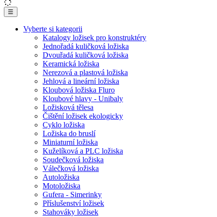
☰
Vyberte si kategorii
Katalogy ložisek pro konstruktéry
Jednořadá kuličková ložiska
Dvouřadá kuličková ložiska
Keramická ložiska
Nerezová a plastová ložiska
Jehlová a lineární ložiska
Kloubová ložiska Fluro
Kloubové hlavy - Unibaly
Ložisková tělesa
Čištění ložisek ekologicky
Cyklo ložiska
Ložiska do bruslí
Miniaturní ložiska
Kuželíková a PLC ložiska
Soudečková ložiska
Válečková ložiska
Autoložiska
Motoložiska
Gufera - Simerinky
Příslušenství ložisek
Stahováky ložisek