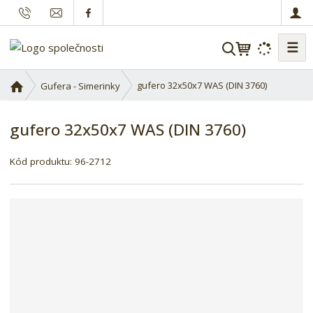
☰
V
y
h
Ú
gufero 32x50x7 WAS (DIN 3760)
Gufera - Simerinky
l
v
o
e
gufero 32x50x7 WAS (DIN 3760)
d
d
n
a
í
Kód produktu:
96-2712
t
s
t
r
a
n
a