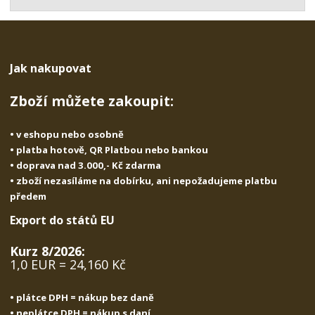
t
s
t
v
t
í
v
í
Jak nakupovat
Zboží můžete zakoupit:
• v eshopu nebo osobně
• platba hotově, QR Platbou nebo bankou
• doprava nad 3.000,- Kč zdarma
• zboží nezasíláme na dobírku, ani nepožadujeme platbu
předem
Export do států EU
Kurz 8/2026:
1,0 EUR = 24,160 Kč
• plátce DPH = nákup bez daně
• neplátce DPH = nákup s daní