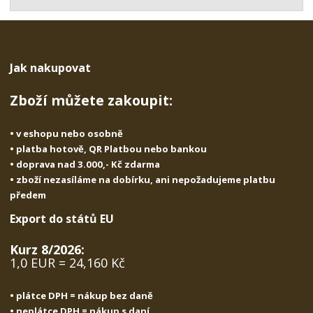
t
s
t
v
t
í
v
í
Jak nakupovat
Zboží můžete zakoupit:
• v eshopu nebo osobně
• platba hotově, QR Platbou nebo bankou
• doprava nad 3.000,- Kč zdarma
• zboží nezasíláme na dobírku, ani nepožadujeme platbu
předem
Export do států EU
Kurz 8/2026:
1,0 EUR = 24,160 Kč
• plátce DPH = nákup bez daně
• neplátce DPH = nákup s daní