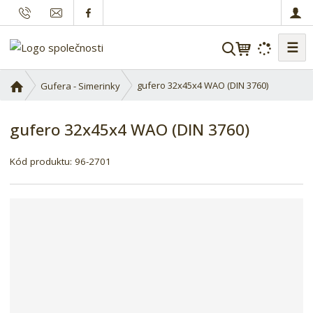
☰
V
y
h
Ú
gufero 32x45x4 WAO (DIN 3760)
Gufera - Simerinky
l
v
o
e
gufero 32x45x4 WAO (DIN 3760)
d
d
n
a
í
Kód produktu:
96-2701
t
s
t
r
a
n
a