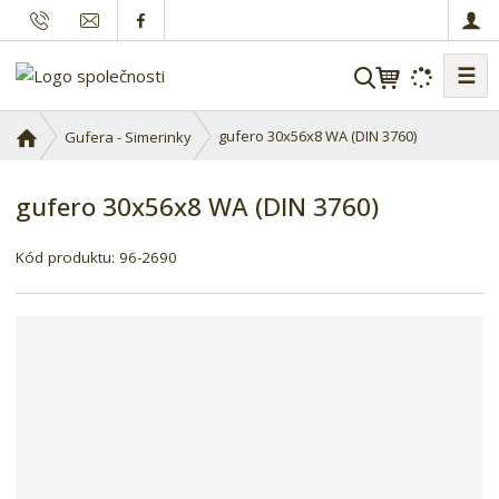
☰
V
y
h
Ú
gufero 30x56x8 WA (DIN 3760)
Gufera - Simerinky
l
v
o
e
gufero 30x56x8 WA (DIN 3760)
d
d
n
a
í
Kód produktu:
96-2690
t
s
t
r
a
n
a