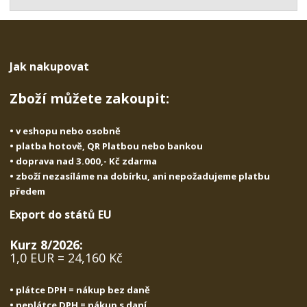
t
s
t
v
t
í
v
í
Jak nakupovat
Zboží můžete zakoupit:
• v eshopu nebo osobně
• platba hotově, QR Platbou nebo bankou
• doprava nad 3.000,- Kč zdarma
• zboží nezasíláme na dobírku, ani nepožadujeme platbu
předem
Export do států EU
Kurz 8/2026:
1,0 EUR = 24,160 Kč
• plátce DPH = nákup bez daně
• neplátce DPH = nákup s daní