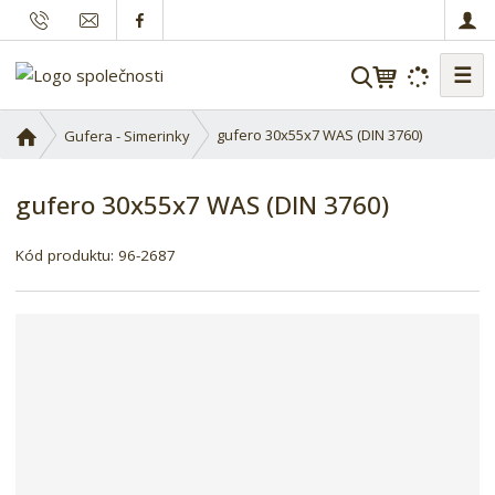
☰
V
y
h
Ú
gufero 30x55x7 WAS (DIN 3760)
Gufera - Simerinky
l
v
o
e
gufero 30x55x7 WAS (DIN 3760)
d
d
n
a
í
Kód produktu:
96-2687
t
s
t
r
a
n
a