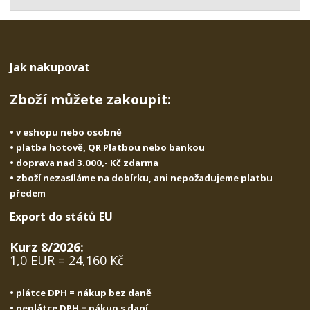
t
s
t
v
t
í
v
í
Jak nakupovat
Zboží můžete zakoupit:
• v eshopu nebo osobně
• platba hotově, QR Platbou nebo bankou
• doprava nad 3.000,- Kč zdarma
• zboží nezasíláme na dobírku, ani nepožadujeme platbu
předem
Export do států EU
Kurz 8/2026:
1,0 EUR = 24,160 Kč
• plátce DPH = nákup bez daně
• neplátce DPH = nákup s daní