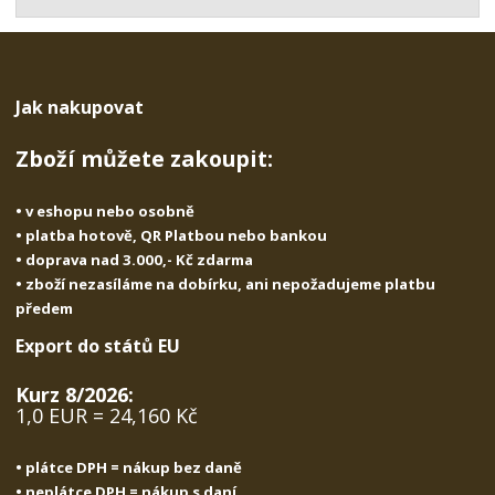
t
s
t
v
t
í
v
í
Jak nakupovat
Zboží můžete zakoupit:
• v eshopu nebo osobně
• platba hotově, QR Platbou nebo bankou
• doprava nad 3.000,- Kč zdarma
• zboží nezasíláme na dobírku, ani nepožadujeme platbu
předem
Export do států EU
Kurz 8/2026:
1,0 EUR = 24,160 Kč
• plátce DPH = nákup bez daně
• neplátce DPH = nákup s daní