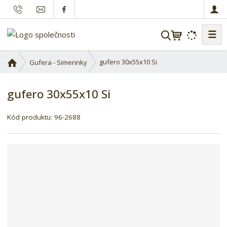
☰
V
y
h
Ú
gufero 30x55x10 Si
Gufera - Simerinky
l
v
o
e
gufero 30x55x10 Si
d
d
n
a
í
Kód produktu:
96-2688
t
s
t
r
a
n
a