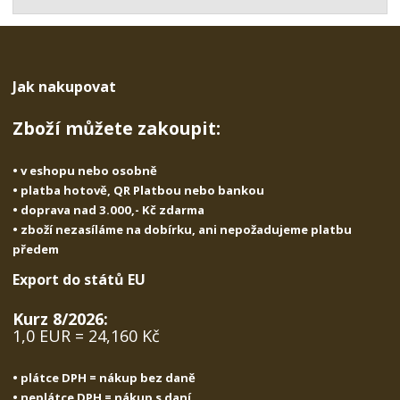
t
s
t
v
t
í
v
í
Jak nakupovat
Zboží můžete zakoupit:
• v eshopu nebo osobně
• platba hotově, QR Platbou nebo bankou
• doprava nad 3.000,- Kč zdarma
• zboží nezasíláme na dobírku, ani nepožadujeme platbu
předem
Export do států EU
Kurz 8/2026:
1,0 EUR = 24,160 Kč
• plátce DPH = nákup bez daně
• neplátce DPH = nákup s daní