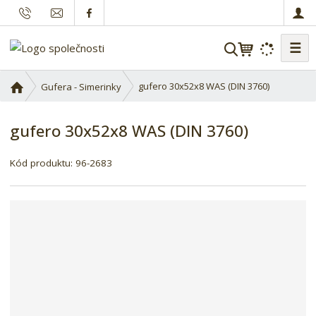
☰
V
y
h
Ú
gufero 30x52x8 WAS (DIN 3760)
Gufera - Simerinky
l
v
o
e
gufero 30x52x8 WAS (DIN 3760)
d
d
n
a
í
Kód produktu:
96-2683
t
s
t
r
a
n
a