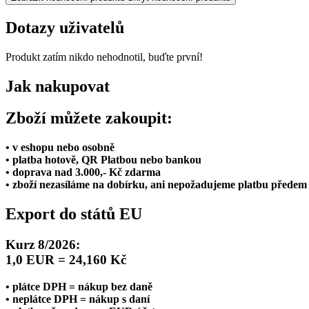
Dotazy uživatelů
Produkt zatím nikdo nehodnotil, buďte první!
Jak nakupovat
Zboží můžete zakoupit:
• v eshopu nebo osobně
• platba hotově, QR Platbou nebo bankou
• doprava nad 3.000,- Kč zdarma
• zboží nezasíláme na dobírku, ani nepožadujeme platbu předem
Export do států EU
Kurz 8/2026:
1,0 EUR = 24,160 Kč
• plátce DPH = nákup bez daně
• neplátce DPH = nákup s daní