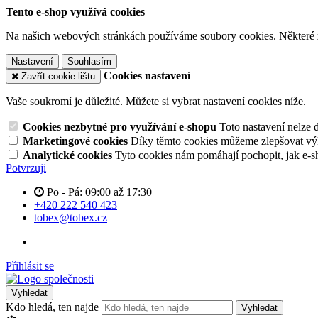
Tento e-shop využívá cookies
Na našich webových stránkách používáme soubory cookies. Některé z n
Nastavení
Souhlasím
Cookies nastavení
Zavřít cookie lištu
Vaše soukromí je důležité. Můžete si vybrat nastavení cookies níže.
Cookies nezbytné pro využívání e-shopu
Toto nastavení nelze 
Marketingové cookies
Díky těmto cookies můžeme zlepšovat výko
Analytické cookies
Tyto cookies nám pomáhají pochopit, jak e-s
Potvrzuji
Po - Pá: 09:00 až 17:30
+420 222 540 423
tobex@tobex.cz
Přihlásit se
Vyhledat
Kdo hledá, ten najde
Vyhledat