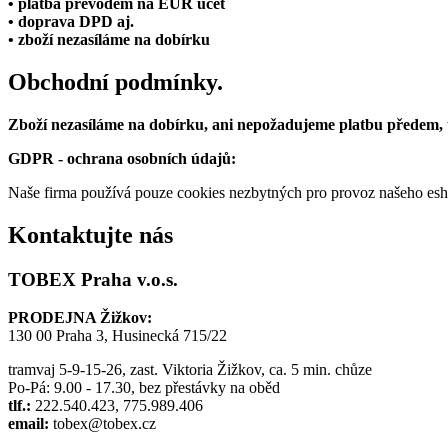
• platba převodem na EUR účet
• doprava DPD aj.
• zboží nezasíláme na dobírku
Obchodní podmínky.
Zboží nezasíláme na dobírku, ani nepožadujeme platbu předem,
GDPR - ochrana osobních údajů:
Naše firma používá pouze cookies nezbytných pro provoz našeho eshop
Kontaktujte nás
TOBEX Praha v.o.s.
PRODEJNA Žižkov:
130 00 Praha 3, Husinecká 715/22
tramvaj 5-9-15-26, zast. Viktoria Žižkov, ca. 5 min. chůze
Po-Pá: 9.00 - 17.30, bez přestávky na oběd
tlf.:
222.540.423, 775.989.406
email:
tobex@tobex.cz