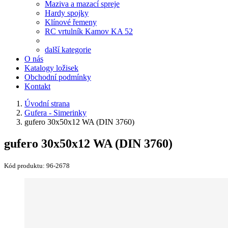
Maziva a mazací spreje
Hardy spojky
Klínové řemeny
RC vrtulník Kamov KA 52
další kategorie
O nás
Katalogy ložisek
Obchodní podmínky
Kontakt
Úvodní strana
Gufera - Simerinky
gufero 30x50x12 WA (DIN 3760)
gufero 30x50x12 WA (DIN 3760)
Kód produktu:
96-2678