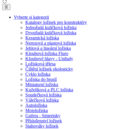
☰
Vyberte si kategorii
Katalogy ložisek pro konstruktéry
Jednořadá kuličková ložiska
Dvouřadá kuličková ložiska
Keramická ložiska
Nerezová a plastová ložiska
Jehlová a lineární ložiska
Kloubová ložiska Fluro
Kloubové hlavy - Unibaly
Ložisková tělesa
Čištění ložisek ekologicky
Cyklo ložiska
Ložiska do bruslí
Miniaturní ložiska
Kuželíková a PLC ložiska
Soudečková ložiska
Válečková ložiska
Autoložiska
Motoložiska
Gufera - Simerinky
Příslušenství ložisek
Stahováky ložisek