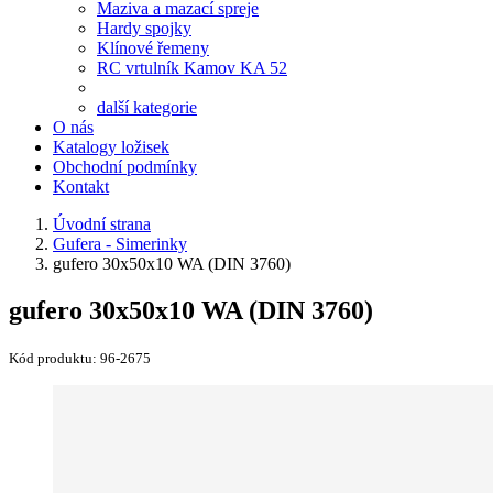
Maziva a mazací spreje
Hardy spojky
Klínové řemeny
RC vrtulník Kamov KA 52
další kategorie
O nás
Katalogy ložisek
Obchodní podmínky
Kontakt
Úvodní strana
Gufera - Simerinky
gufero 30x50x10 WA (DIN 3760)
gufero 30x50x10 WA (DIN 3760)
Kód produktu:
96-2675