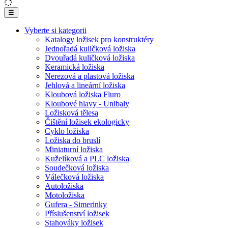
☰
Vyberte si kategorii
Katalogy ložisek pro konstruktéry
Jednořadá kuličková ložiska
Dvouřadá kuličková ložiska
Keramická ložiska
Nerezová a plastová ložiska
Jehlová a lineární ložiska
Kloubová ložiska Fluro
Kloubové hlavy - Unibaly
Ložisková tělesa
Čištění ložisek ekologicky
Cyklo ložiska
Ložiska do bruslí
Miniaturní ložiska
Kuželíková a PLC ložiska
Soudečková ložiska
Válečková ložiska
Autoložiska
Motoložiska
Gufera - Simerinky
Příslušenství ložisek
Stahováky ložisek