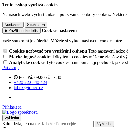
Tento e-shop využívá cookies
Na našich webových stránkách používáme soubory cookies. Některé z n
Nastavení
Souhlasím
Cookies nastavení
Zavřít cookie lištu
Vaše soukromí je důležité. Můžete si vybrat nastavení cookies níže.
Cookies nezbytné pro využívání e-shopu
Toto nastavení nelze 
Marketingové cookies
Díky těmto cookies můžeme zlepšovat výko
Analytické cookies
Tyto cookies nám pomáhají pochopit, jak e-s
Potvrzuji
Po - Pá: 09:00 až 17:30
+420 222 540 423
tobex@tobex.cz
Přihlásit se
Vyhledat
Kdo hledá, ten najde
Vyhledat