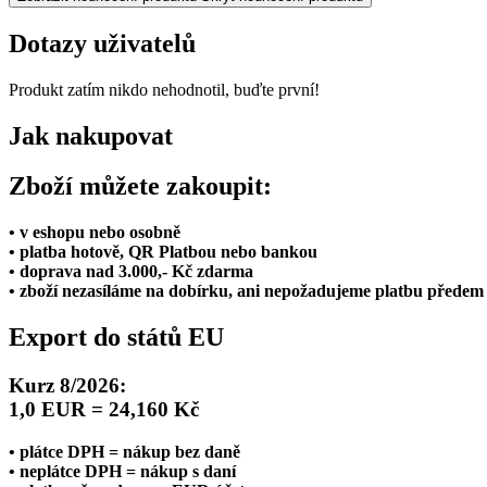
Dotazy uživatelů
Produkt zatím nikdo nehodnotil, buďte první!
Jak nakupovat
Zboží můžete zakoupit:
• v eshopu nebo osobně
• platba hotově, QR Platbou nebo bankou
• doprava nad 3.000,- Kč zdarma
• zboží nezasíláme na dobírku, ani nepožadujeme platbu předem
Export do států EU
Kurz 8/2026:
1,0 EUR = 24,160 Kč
• plátce DPH = nákup bez daně
• neplátce DPH = nákup s daní