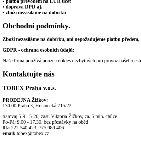
• platba převodem na EUR účet
• doprava DPD aj.
• zboží nezasíláme na dobírku
Obchodní podmínky.
Zboží nezasíláme na dobírku, ani nepožadujeme platbu předem,
GDPR - ochrana osobních údajů:
Naše firma používá pouze cookies nezbytných pro provoz našeho eshop
Kontaktujte nás
TOBEX Praha v.o.s.
PRODEJNA Žižkov:
130 00 Praha 3, Husinecká 715/22
tramvaj 5-9-15-26, zast. Viktoria Žižkov, ca. 5 min. chůze
Po-Pá: 9.00 - 17.30, bez přestávky na oběd
tlf.:
222.540.423, 775.989.406
email:
tobex@tobex.cz