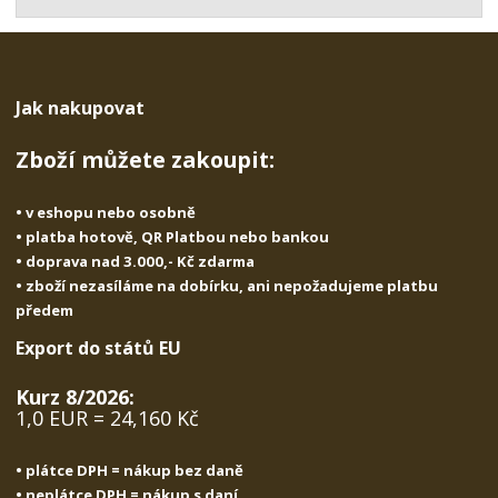
t
s
t
v
t
í
v
í
Jak nakupovat
Zboží můžete zakoupit:
• v eshopu nebo osobně
• platba hotově, QR Platbou nebo bankou
• doprava nad 3.000,- Kč zdarma
• zboží nezasíláme na dobírku, ani nepožadujeme platbu
předem
Export do států EU
Kurz 8/2026:
1,0 EUR = 24,160 Kč
• plátce DPH = nákup bez daně
• neplátce DPH = nákup s daní