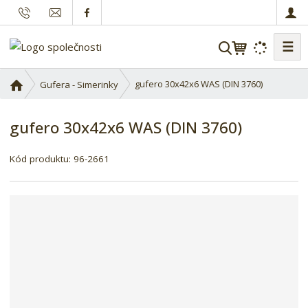
☰
V
y
h
Ú
gufero 30x42x6 WAS (DIN 3760)
Gufera - Simerinky
l
v
o
e
gufero 30x42x6 WAS (DIN 3760)
d
d
n
a
í
Kód produktu:
96-2661
t
s
t
r
a
n
a