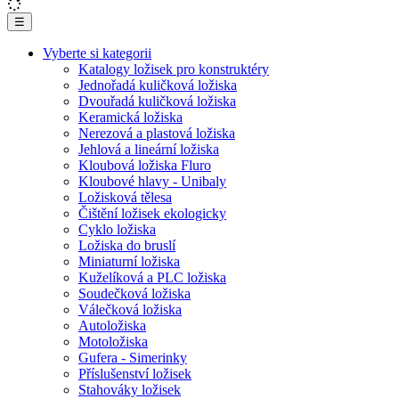
☰
Vyberte si kategorii
Katalogy ložisek pro konstruktéry
Jednořadá kuličková ložiska
Dvouřadá kuličková ložiska
Keramická ložiska
Nerezová a plastová ložiska
Jehlová a lineární ložiska
Kloubová ložiska Fluro
Kloubové hlavy - Unibaly
Ložisková tělesa
Čištění ložisek ekologicky
Cyklo ložiska
Ložiska do bruslí
Miniaturní ložiska
Kuželíková a PLC ložiska
Soudečková ložiska
Válečková ložiska
Autoložiska
Motoložiska
Gufera - Simerinky
Příslušenství ložisek
Stahováky ložisek