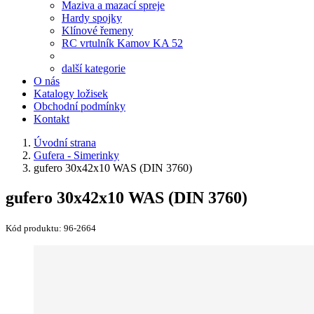
Maziva a mazací spreje
Hardy spojky
Klínové řemeny
RC vrtulník Kamov KA 52
další kategorie
O nás
Katalogy ložisek
Obchodní podmínky
Kontakt
Úvodní strana
Gufera - Simerinky
gufero 30x42x10 WAS (DIN 3760)
gufero 30x42x10 WAS (DIN 3760)
Kód produktu:
96-2664