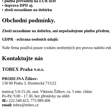
• platba převodem na EUR účet
• doprava DPD aj.
• zboží nezasíláme na dobírku
Obchodní podmínky.
Zboží nezasíláme na dobírku, ani nepožadujeme platbu předem,
GDPR - ochrana osobních údajů:
Naše firma používá pouze cookies nezbytných pro provoz našeho eshop
Kontaktujte nás
TOBEX Praha v.o.s.
PRODEJNA Žižkov:
130 00 Praha 3, Husinecká 715/22
tramvaj 5-9-15-26, zast. Viktoria Žižkov, ca. 5 min. chůze
Po-Pá: 9.00 - 17.30, bez přestávky na oběd
tlf.:
222.540.423, 775.989.406
email:
tobex@tobex.cz