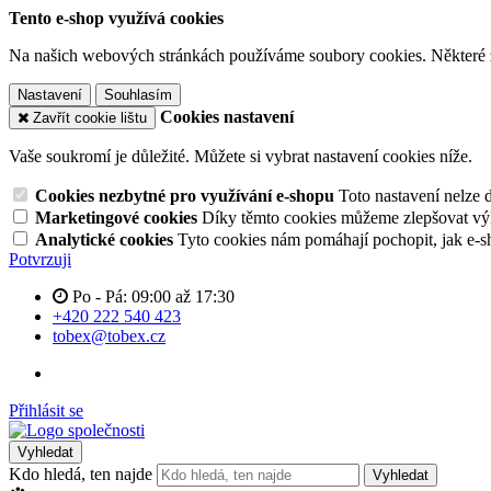
Tento e-shop využívá cookies
Na našich webových stránkách používáme soubory cookies. Některé z n
Nastavení
Souhlasím
Cookies nastavení
Zavřít cookie lištu
Vaše soukromí je důležité. Můžete si vybrat nastavení cookies níže.
Cookies nezbytné pro využívání e-shopu
Toto nastavení nelze 
Marketingové cookies
Díky těmto cookies můžeme zlepšovat výko
Analytické cookies
Tyto cookies nám pomáhají pochopit, jak e-s
Potvrzuji
Po - Pá: 09:00 až 17:30
+420 222 540 423
tobex@tobex.cz
Přihlásit se
Vyhledat
Kdo hledá, ten najde
Vyhledat