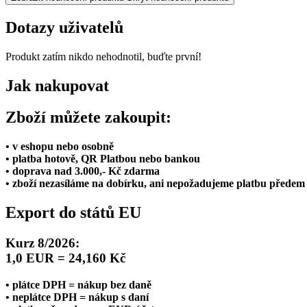
Dotazy uživatelů
Produkt zatím nikdo nehodnotil, buďte první!
Jak nakupovat
Zboží můžete zakoupit:
• v eshopu nebo osobně
• platba hotově, QR Platbou nebo bankou
• doprava nad 3.000,- Kč zdarma
• zboží nezasíláme na dobírku, ani nepožadujeme platbu předem
Export do států EU
Kurz 8/2026:
1,0 EUR = 24,160 Kč
• plátce DPH = nákup bez daně
• neplátce DPH = nákup s daní