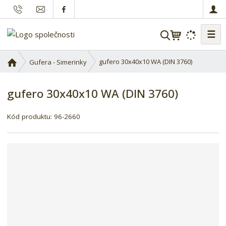
☰
V
y
h
Ú
gufero 30x40x10 WA (DIN 3760)
Gufera - Simerinky
l
v
o
e
gufero 30x40x10 WA (DIN 3760)
d
d
n
a
í
Kód produktu:
96-2660
t
s
t
r
a
n
a