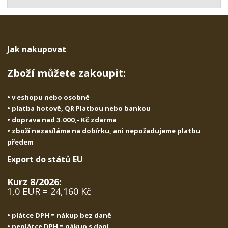
t
s
t
v
t
í
v
í
Jak nakupovat
Zboží můžete zakoupit:
• v eshopu nebo osobně
• platba hotově, QR Platbou nebo bankou
• doprava nad 3.000,- Kč zdarma
• zboží nezasíláme na dobírku, ani nepožadujeme platbu
předem
Export do států EU
Kurz 8/2026:
1,0 EUR = 24,160 Kč
• plátce DPH = nákup bez daně
• neplátce DPH = nákup s daní