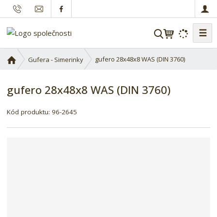
☰
V
y
h
Ú
gufero 28x48x8 WAS (DIN 3760)
Gufera - Simerinky
l
v
o
e
gufero 28x48x8 WAS (DIN 3760)
d
d
n
a
í
Kód produktu:
96-2645
t
s
t
r
a
n
a