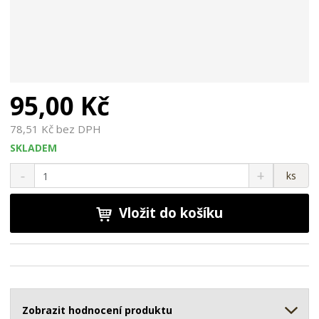
95,00 Kč
78,51 Kč bez DPH
SKLADEM
S
N
Z
ks
n
a
m
í
v
ě
ž
ý
Vložit do košíku
n
i
š
i
t
i
t
m
t
p
n
m
o
o
n
ž
o
č
s
ž
Zobrazit hodnocení produktu
e