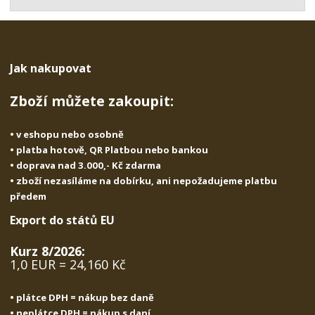
t
s
t
v
t
í
v
í
Jak nakupovat
Zboží můžete zakoupit:
• v eshopu nebo osobně
• platba hotově, QR Platbou nebo bankou
• doprava nad 3.000,- Kč zdarma
• zboží nezasíláme na dobírku, ani nepožadujeme platbu
předem
Export do států EU
Kurz 8/2026:
1,0 EUR = 24,160 Kč
• plátce DPH = nákup bez daně
• neplátce DPH = nákup s daní