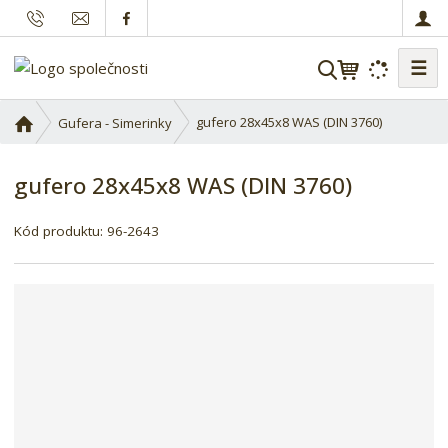
☰
V
y
h
Ú
gufero 28x45x8 WAS (DIN 3760)
Gufera - Simerinky
l
v
o
e
gufero 28x45x8 WAS (DIN 3760)
d
d
n
a
í
Kód produktu:
96-2643
t
s
t
r
a
n
a