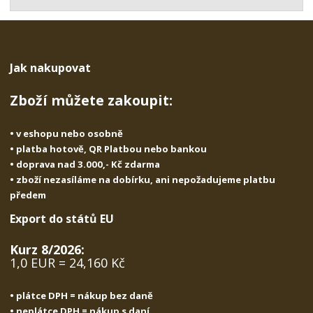
t
s
t
v
t
í
v
í
Jak nakupovat
Zboží můžete zakoupit:
• v eshopu nebo osobně
• platba hotově, QR Platbou nebo bankou
• doprava nad 3.000,- Kč zdarma
• zboží nezasíláme na dobírku, ani nepožadujeme platbu
předem
Export do států EU
Kurz 8/2026:
1,0 EUR = 24,160 Kč
• plátce DPH = nákup bez daně
• neplátce DPH = nákup s daní