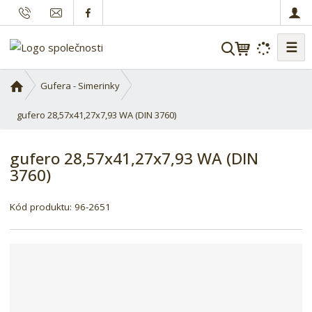
☰
V
y
h
Ú
Gufera - Simerinky
l
v
o
gufero 28,57x41,27x7,93 WA (DIN 3760)
e
d
d
n
a
gufero 28,57x41,27x7,93 WA (DIN
í
t
3760)
s
t
r
Kód produktu:
96-2651
a
n
a