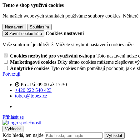
Tento e-shop využívá cookies
Na našich webových stránkách používáme soubory cookies. Některé z n
Nastavení
Souhlasím
Cookies nastavení
Zavřít cookie lištu
Vaše soukromí je důležité. Můžete si vybrat nastavení cookies níže.
Cookies nezbytné pro využívání e-shopu
Toto nastavení nelze 
Marketingové cookies
Díky těmto cookies můžeme zlepšovat výko
Analytické cookies
Tyto cookies nám pomáhají pochopit, jak e-s
Potvrzuji
Po - Pá: 09:00 až 17:30
+420 222 540 423
tobex@tobex.cz
Přihlásit se
Vyhledat
Kdo hledá, ten najde
Vyhledat