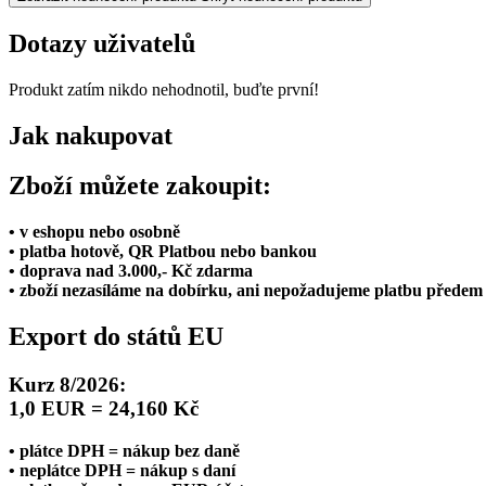
Dotazy uživatelů
Produkt zatím nikdo nehodnotil, buďte první!
Jak nakupovat
Zboží můžete zakoupit:
• v eshopu nebo osobně
• platba hotově, QR Platbou nebo bankou
• doprava nad 3.000,- Kč zdarma
• zboží nezasíláme na dobírku, ani nepožadujeme platbu předem
Export do států EU
Kurz 8/2026:
1,0 EUR = 24,160 Kč
• plátce DPH = nákup bez daně
• neplátce DPH = nákup s daní