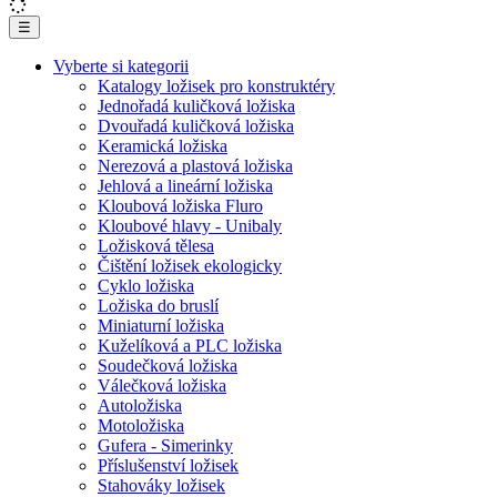
☰
Vyberte si kategorii
Katalogy ložisek pro konstruktéry
Jednořadá kuličková ložiska
Dvouřadá kuličková ložiska
Keramická ložiska
Nerezová a plastová ložiska
Jehlová a lineární ložiska
Kloubová ložiska Fluro
Kloubové hlavy - Unibaly
Ložisková tělesa
Čištění ložisek ekologicky
Cyklo ložiska
Ložiska do bruslí
Miniaturní ložiska
Kuželíková a PLC ložiska
Soudečková ložiska
Válečková ložiska
Autoložiska
Motoložiska
Gufera - Simerinky
Příslušenství ložisek
Stahováky ložisek