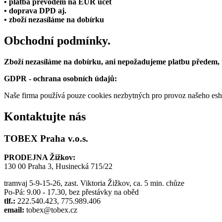
• platba převodem na EUR účet
• doprava DPD aj.
• zboží nezasíláme na dobírku
Obchodní podmínky.
Zboží nezasíláme na dobírku, ani nepožadujeme platbu předem,
GDPR - ochrana osobních údajů:
Naše firma používá pouze cookies nezbytných pro provoz našeho eshop
Kontaktujte nás
TOBEX Praha v.o.s.
PRODEJNA Žižkov:
130 00 Praha 3, Husinecká 715/22
tramvaj 5-9-15-26, zast. Viktoria Žižkov, ca. 5 min. chůze
Po-Pá: 9.00 - 17.30, bez přestávky na oběd
tlf.:
222.540.423, 775.989.406
email:
tobex@tobex.cz