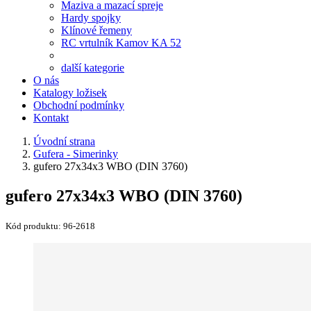
Maziva a mazací spreje
Hardy spojky
Klínové řemeny
RC vrtulník Kamov KA 52
další kategorie
O nás
Katalogy ložisek
Obchodní podmínky
Kontakt
Úvodní strana
Gufera - Simerinky
gufero 27x34x3 WBO (DIN 3760)
gufero 27x34x3 WBO (DIN 3760)
Kód produktu:
96-2618