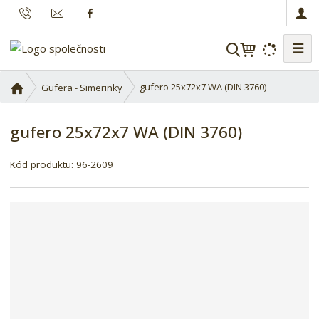
☰
V
y
h
Ú
gufero 25x72x7 WA (DIN 3760)
Gufera - Simerinky
l
v
o
e
gufero 25x72x7 WA (DIN 3760)
d
d
n
a
í
Kód produktu:
96-2609
t
s
t
r
a
n
a