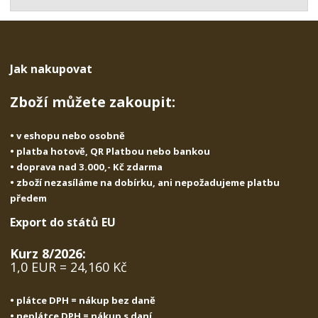
t
s
t
v
t
í
v
í
Jak nakupovat
Zboží můžete zakoupit:
• v eshopu nebo osobně
• platba hotově, QR Platbou nebo bankou
• doprava nad 3.000,- Kč zdarma
• zboží nezasíláme na dobírku, ani nepožadujeme platbu
předem
Export do států EU
Kurz 8/2026:
1,0 EUR = 24,160 Kč
• plátce DPH = nákup bez daně
• neplátce DPH = nákup s daní