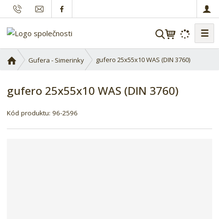
☰
V
y
h
Ú
gufero 25x55x10 WAS (DIN 3760)
Gufera - Simerinky
l
v
o
e
gufero 25x55x10 WAS (DIN 3760)
d
d
n
a
í
Kód produktu:
96-2596
t
s
t
r
a
n
a