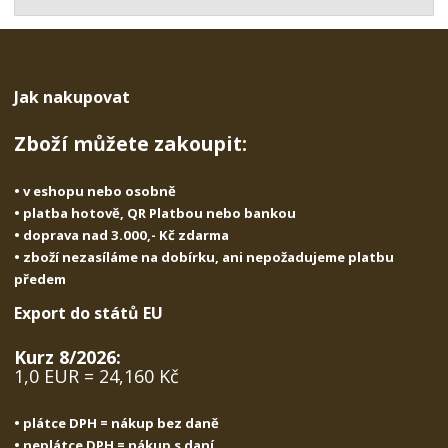
t
s
t
v
t
í
v
í
Jak nakupovat
Zboží můžete zakoupit:
• v eshopu nebo osobně
• platba hotově, QR Platbou nebo bankou
• doprava nad 3.000,- Kč zdarma
• zboží nezasíláme na dobírku, ani nepožadujeme platbu
předem
Export do států EU
Kurz 8/2026:
1,0 EUR = 24,160 Kč
• plátce DPH = nákup bez daně
• neplátce DPH = nákup s daní