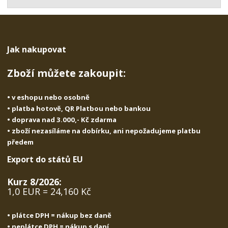
t
s
t
v
t
í
v
í
Jak nakupovat
Zboží můžete zakoupit:
• v eshopu nebo osobně
• platba hotově, QR Platbou nebo bankou
• doprava nad 3.000,- Kč zdarma
• zboží nezasíláme na dobírku, ani nepožadujeme platbu
předem
Export do států EU
Kurz 8/2026:
1,0 EUR = 24,160 Kč
• plátce DPH = nákup bez daně
• neplátce DPH = nákup s daní