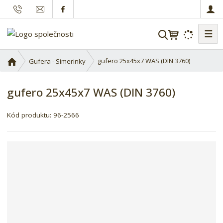
☰
V
y
h
Ú
gufero 25x45x7 WAS (DIN 3760)
Gufera - Simerinky
l
v
o
e
gufero 25x45x7 WAS (DIN 3760)
d
d
n
a
í
Kód produktu:
96-2566
t
s
t
r
a
n
a