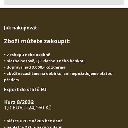
t
s
t
v
t
í
v
í
Jak nakupovat
Zboží můžete zakoupit:
• v eshopu nebo osobně
• platba hotově, QR Platbou nebo bankou
• doprava nad 3.000,- Kč zdarma
• zboží nezasíláme na dobírku, ani nepožadujeme platbu
předem
Export do států EU
Kurz 8/2026:
1,0 EUR = 24,160 Kč
• plátce DPH = nákup bez daně
• neplátce DPH = nákup s daní