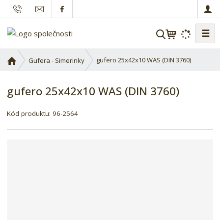
☰
V
y
h
Ú
gufero 25x42x10 WAS (DIN 3760)
Gufera - Simerinky
l
v
o
e
gufero 25x42x10 WAS (DIN 3760)
d
d
n
a
í
Kód produktu:
96-2564
t
s
t
r
a
n
a