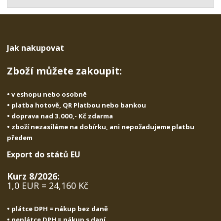
t
s
t
v
t
í
v
í
Jak nakupovat
Zboží můžete zakoupit:
• v eshopu nebo osobně
• platba hotově, QR Platbou nebo bankou
• doprava nad 3.000,- Kč zdarma
• zboží nezasíláme na dobírku, ani nepožadujeme platbu
předem
Export do států EU
Kurz 8/2026:
1,0 EUR = 24,160 Kč
• plátce DPH = nákup bez daně
• neplátce DPH = nákup s daní