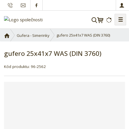
☰
V
y
h
Ú
gufero 25x41x7 WAS (DIN 3760)
Gufera - Simerinky
l
v
o
e
gufero 25x41x7 WAS (DIN 3760)
d
d
n
a
í
Kód produktu:
96-2562
t
s
t
r
a
n
a