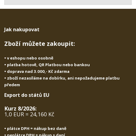
t
s
t
v
t
í
v
í
Jak nakupovat
Zboží můžete zakoupit:
• v eshopu nebo osobně
• platba hotově, QR Platbou nebo bankou
• doprava nad 3.000,- Kč zdarma
• zboží nezasíláme na dobírku, ani nepožadujeme platbu
předem
Export do států EU
Kurz 8/2026:
1,0 EUR = 24,160 Kč
• plátce DPH = nákup bez daně
• neplátce DPH = nákup s daní