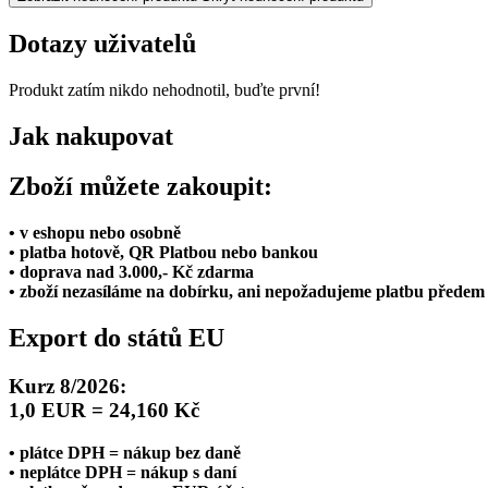
Dotazy uživatelů
Produkt zatím nikdo nehodnotil, buďte první!
Jak nakupovat
Zboží můžete zakoupit:
• v eshopu nebo osobně
• platba hotově, QR Platbou nebo bankou
• doprava nad 3.000,- Kč zdarma
• zboží nezasíláme na dobírku, ani nepožadujeme platbu předem
Export do států EU
Kurz 8/2026:
1,0 EUR = 24,160 Kč
• plátce DPH = nákup bez daně
• neplátce DPH = nákup s daní