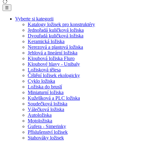
☰
Vyberte si kategorii
Katalogy ložisek pro konstruktéry
Jednořadá kuličková ložiska
Dvouřadá kuličková ložiska
Keramická ložiska
Nerezová a plastová ložiska
Jehlová a lineární ložiska
Kloubová ložiska Fluro
Kloubové hlavy - Unibaly
Ložisková tělesa
Čištění ložisek ekologicky
Cyklo ložiska
Ložiska do bruslí
Miniaturní ložiska
Kuželíková a PLC ložiska
Soudečková ložiska
Válečková ložiska
Autoložiska
Motoložiska
Gufera - Simerinky
Příslušenství ložisek
Stahováky ložisek