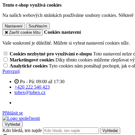
Tento e-shop využívá cookies
Na našich webových stránkách používáme soubory cookies. Některé z n
Nastavení
Souhlasím
Cookies nastavení
Zavřít cookie lištu
Vaše soukromí je důležité. Můžete si vybrat nastavení cookies níže.
Cookies nezbytné pro využívání e-shopu
Toto nastavení nelze 
Marketingové cookies
Díky těmto cookies můžeme zlepšovat výko
Analytické cookies
Tyto cookies nám pomáhají pochopit, jak e-s
Potvrzuji
Po - Pá: 09:00 až 17:30
+420 222 540 423
tobex@tobex.cz
Přihlásit se
Vyhledat
Kdo hledá, ten najde
Vyhledat