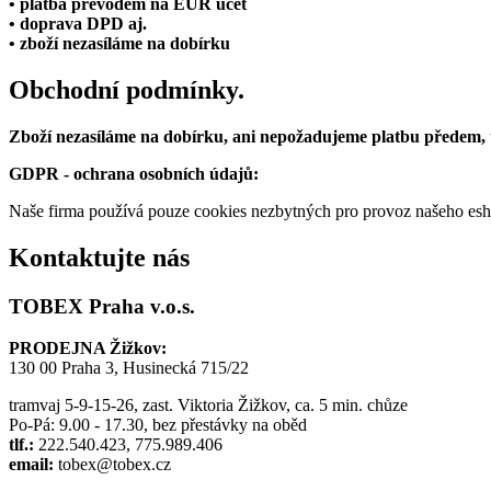
• platba převodem na EUR účet
• doprava DPD aj.
• zboží nezasíláme na dobírku
Obchodní podmínky.
Zboží nezasíláme na dobírku, ani nepožadujeme platbu předem,
GDPR - ochrana osobních údajů:
Naše firma používá pouze cookies nezbytných pro provoz našeho eshop
Kontaktujte nás
TOBEX Praha v.o.s.
PRODEJNA Žižkov:
130 00 Praha 3, Husinecká 715/22
tramvaj 5-9-15-26, zast. Viktoria Žižkov, ca. 5 min. chůze
Po-Pá: 9.00 - 17.30, bez přestávky na oběd
tlf.:
222.540.423, 775.989.406
email:
tobex@tobex.cz