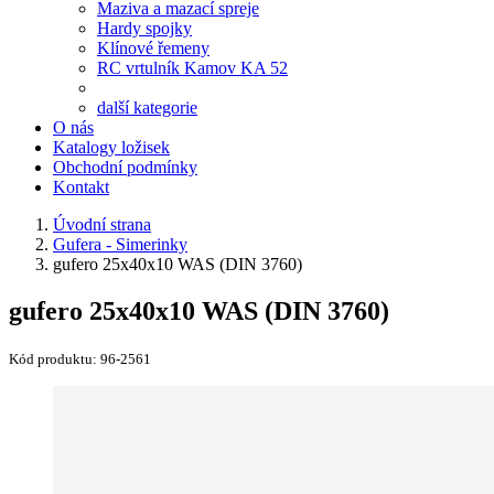
Maziva a mazací spreje
Hardy spojky
Klínové řemeny
RC vrtulník Kamov KA 52
další kategorie
O nás
Katalogy ložisek
Obchodní podmínky
Kontakt
Úvodní strana
Gufera - Simerinky
gufero 25x40x10 WAS (DIN 3760)
gufero 25x40x10 WAS (DIN 3760)
Kód produktu:
96-2561