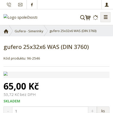
☰
V
y
h
Ú
gufero 25x32x6 WAS (DIN 3760)
Gufera - Simerinky
l
v
o
e
gufero 25x32x6 WAS (DIN 3760)
d
d
n
a
í
Kód produktu:
96-2546
t
s
t
r
a
65,00 Kč
n
a
53,72 Kč bez DPH
SKLADEM
S
N
Z
ks