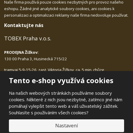
Naše firma používá pouze cookies nezbytných pro provoz našeho
eshopu. Žádné jiné analytické soubory cookies, ani cookies k
personalizaci a optimalizaci reklamy naše firma nedovoluje používat.
Kontaktujte nás
TOBEX Praha v.o.s.
PRODEJNA Žižkov:
130 00 Praha 3, Husinecká 715/22
tramvaj 5-9-15-26, zast. Viktoria Žižkov, ca. 5 min. chůze
Po-Pá: 9.00 - 17.30, bez přestávky na oběd
Tento e-shop využívá cookies
tlf.:
222.540.423, 775.989.406
email:
tobex@tobex.cz
Na našich webových stránkách používáme soubory
cookies. Některé z nich jsou nezbytné, zatímco jiné nám
pomáhají vylepšit tento web a váš uživatelský zážitek.
Souhlasíte s používáním všech cookies?
© 2026, TOBEX Praha v.o.s.
Nastavení
Prohlášení o přístupnosti
|
Mapa stránek
|