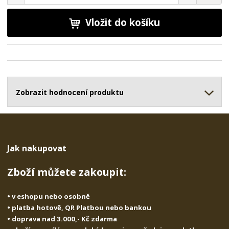
n
a
m
í
v
ě
ž
ý
Vložit do košíku
n
i
š
i
t
i
t
m
t
p
n
m
o
o
n
ž
o
č
s
ž
Zobrazit hodnocení produktu
e
t
s
t
v
t
í
v
í
Jak nakupovat
Zboží můžete zakoupit:
• v eshopu nebo osobně
• platba hotově, QR Platbou nebo bankou
• doprava nad 3.000,- Kč zdarma