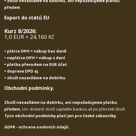
• zboží nezasíláme na dobírku, ani nepožadujeme platbu
předem
Export do států EU
Kurz 8/2026:
1,0 EUR = 24,160 Kč
• plátce DPH = nákup bez daně
• neplátce DPH = nákup s daní
• platba převodem na EUR účet
• doprava DPD aj.
• zboží nezasíláme na dobírku
Obchodní podmínky.
Zboží nezasíláme na dobírku, ani nepožadujeme platbu
předem,
tzn. dodané zboží zaplatíte bankou až po převzetí zboží.
Tyto obchodní podmínky platí jen pro české zákazníky.
GDPR - ochrana osobních údajů: