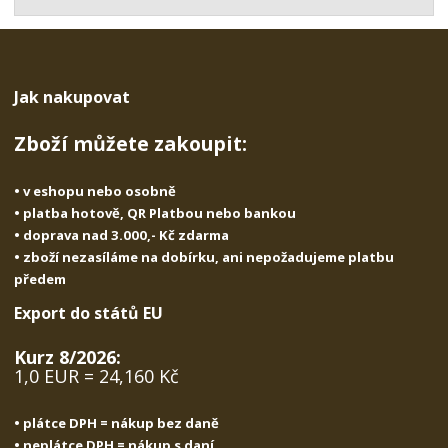
t
s
t
v
t
í
v
í
Jak nakupovat
Zboží můžete zakoupit:
• v eshopu nebo osobně
• platba hotově, QR Platbou nebo bankou
• doprava nad 3.000,- Kč zdarma
• zboží nezasíláme na dobírku, ani nepožadujeme platbu
předem
Export do států EU
Kurz 8/2026:
1,0 EUR = 24,160 Kč
• plátce DPH = nákup bez daně
• neplátce DPH = nákup s daní