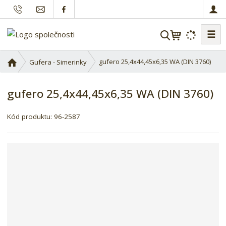
☰
V
y
h
Ú
gufero 25,4x44,45x6,35 WA (DIN 3760)
Gufera - Simerinky
l
v
o
e
gufero 25,4x44,45x6,35 WA (DIN 3760)
d
d
n
a
í
Kód produktu:
96-2587
t
s
t
r
a
n
a