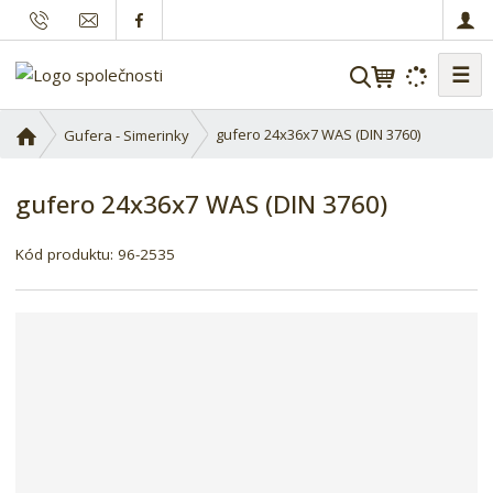
☰
V
y
h
Ú
gufero 24x36x7 WAS (DIN 3760)
Gufera - Simerinky
l
v
o
e
gufero 24x36x7 WAS (DIN 3760)
d
d
n
a
í
Kód produktu:
96-2535
t
s
t
r
a
n
a