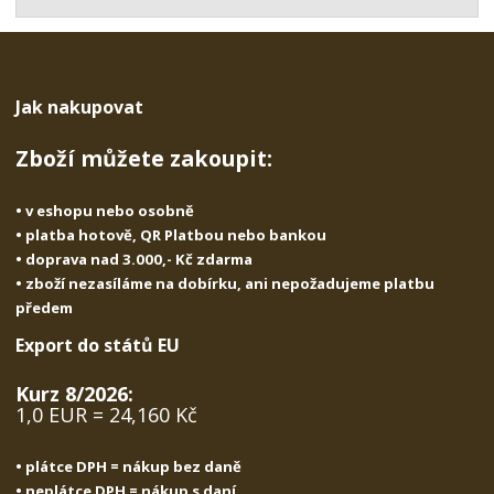
t
s
t
v
t
í
v
í
Jak nakupovat
Zboží můžete zakoupit:
• v eshopu nebo osobně
• platba hotově, QR Platbou nebo bankou
• doprava nad 3.000,- Kč zdarma
• zboží nezasíláme na dobírku, ani nepožadujeme platbu
předem
Export do států EU
Kurz 8/2026:
1,0 EUR = 24,160 Kč
• plátce DPH = nákup bez daně
• neplátce DPH = nákup s daní