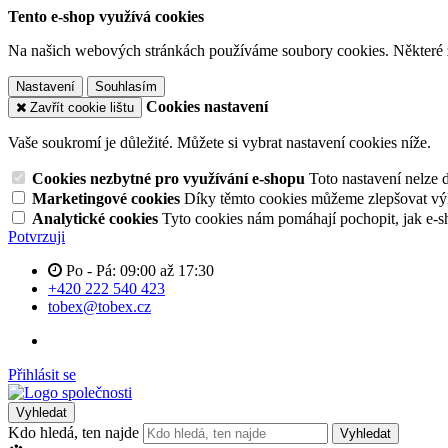
Tento e-shop využívá cookies
Na našich webových stránkách používáme soubory cookies. Některé z n
Nastavení
Souhlasím
Cookies nastavení
Zavřít cookie lištu
Vaše soukromí je důležité. Můžete si vybrat nastavení cookies níže.
Cookies nezbytné pro využívání e-shopu
Toto nastavení nelze 
Marketingové cookies
Díky těmto cookies můžeme zlepšovat výko
Analytické cookies
Tyto cookies nám pomáhají pochopit, jak e-s
Potvrzuji
Po - Pá: 09:00 až 17:30
+420 222 540 423
tobex@tobex.cz
Přihlásit se
Vyhledat
Kdo hledá, ten najde
Vyhledat