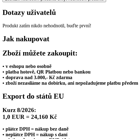
Dotazy uživatelů
Produkt zatím nikdo nehodnotil, buďte první!
Jak nakupovat
Zboží můžete zakoupit:
• v eshopu nebo osobně
• platba hotově, QR Platbou nebo bankou
• doprava nad 3.000,- Kč zdarma
• zboží nezasíláme na dobírku, ani nepožadujeme platbu předem
Export do států EU
Kurz 8/2026:
1,0 EUR = 24,160 Kč
• plátce DPH = nákup bez daně
• neplátce DPH = nákup s daní