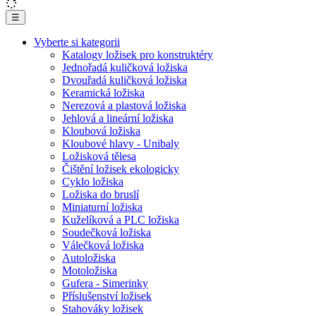
☰
Vyberte si kategorii
Katalogy ložisek pro konstruktéry
Jednořadá kuličková ložiska
Dvouřadá kuličková ložiska
Keramická ložiska
Nerezová a plastová ložiska
Jehlová a lineární ložiska
Kloubová ložiska
Kloubové hlavy - Unibaly
Ložisková tělesa
Čištění ložisek ekologicky
Cyklo ložiska
Ložiska do bruslí
Miniaturní ložiska
Kuželíková a PLC ložiska
Soudečková ložiska
Válečková ložiska
Autoložiska
Motoložiska
Gufera - Simerinky
Příslušenství ložisek
Stahováky ložisek