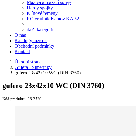
Maziva a mazací spreje
Hardy spojky
Klínové řemeny
RC vrtulník Kamov KA 52
další kategorie
O nás
Katalogy ložisek
Obchodní podmínky
Kontakt
Úvodní strana
Gufera - Simerinky
gufero 23x42x10 WC (DIN 3760)
gufero 23x42x10 WC (DIN 3760)
Kód produktu:
96-2530