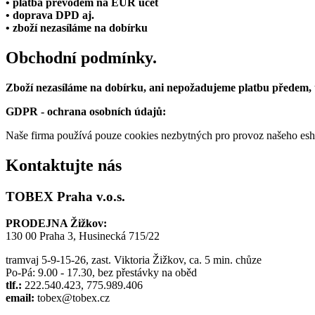
• platba převodem na EUR účet
• doprava DPD aj.
• zboží nezasíláme na dobírku
Obchodní podmínky.
Zboží nezasíláme na dobírku, ani nepožadujeme platbu předem,
GDPR - ochrana osobních údajů:
Naše firma používá pouze cookies nezbytných pro provoz našeho eshop
Kontaktujte nás
TOBEX Praha v.o.s.
PRODEJNA Žižkov:
130 00 Praha 3, Husinecká 715/22
tramvaj 5-9-15-26, zast. Viktoria Žižkov, ca. 5 min. chůze
Po-Pá: 9.00 - 17.30, bez přestávky na oběd
tlf.:
222.540.423, 775.989.406
email:
tobex@tobex.cz