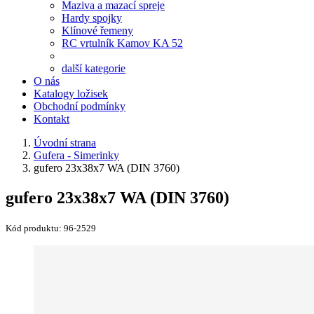
Maziva a mazací spreje
Hardy spojky
Klínové řemeny
RC vrtulník Kamov KA 52
další kategorie
O nás
Katalogy ložisek
Obchodní podmínky
Kontakt
Úvodní strana
Gufera - Simerinky
gufero 23x38x7 WA (DIN 3760)
gufero 23x38x7 WA (DIN 3760)
Kód produktu:
96-2529