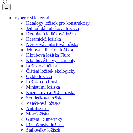
☰
Vyberte si kategorii
Katalogy ložisek pro konstruktéry
Jednořadá kuličková ložiska
Dvouřadá kuličková ložiska
Keramická ložiska
Nerezová a plastová ložiska
Jehlová a lineární ložiska
Kloubová ložiska Fluro
Kloubové hlavy - Unibaly
Ložisková tělesa
Čištění ložisek ekologicky
Cyklo ložiska
Ložiska do bruslí
Miniaturní ložiska
Kuželíková a PLC ložiska
Soudečková ložiska
Válečková ložiska
Autoložiska
Motoložiska
Gufera - Simerinky
Příslušenství ložisek
Stahováky ložisek