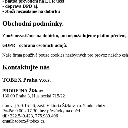
• platba převodem na EUR účet
• doprava DPD aj.
• zboží nezasíláme na dobírku
Obchodní podmínky.
Zboží nezasíláme na dobírku, ani nepožadujeme platbu předem,
GDPR - ochrana osobních údajů:
Naše firma používá pouze cookies nezbytných pro provoz našeho eshop
Kontaktujte nás
TOBEX Praha v.o.s.
PRODEJNA Žižkov:
130 00 Praha 3, Husinecká 715/22
tramvaj 5-9-15-26, zast. Viktoria Žižkov, ca. 5 min. chůze
Po-Pá: 9.00 - 17.30, bez přestávky na oběd
tlf.:
222.540.423, 775.989.406
email:
tobex@tobex.cz