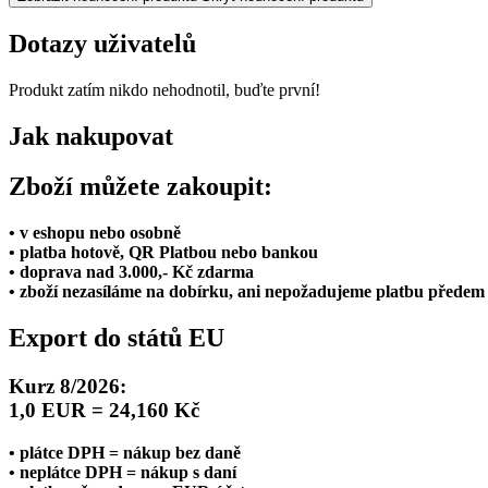
Dotazy uživatelů
Produkt zatím nikdo nehodnotil, buďte první!
Jak nakupovat
Zboží můžete zakoupit:
• v eshopu nebo osobně
• platba hotově, QR Platbou nebo bankou
• doprava nad 3.000,- Kč zdarma
• zboží nezasíláme na dobírku, ani nepožadujeme platbu předem
Export do států EU
Kurz 8/2026:
1,0 EUR = 24,160 Kč
• plátce DPH = nákup bez daně
• neplátce DPH = nákup s daní