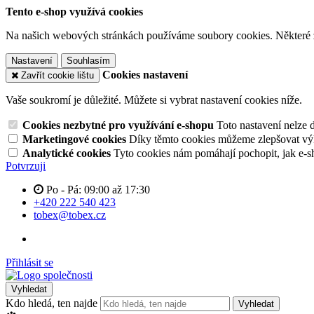
Tento e-shop využívá cookies
Na našich webových stránkách používáme soubory cookies. Některé z n
Nastavení
Souhlasím
Cookies nastavení
Zavřít cookie lištu
Vaše soukromí je důležité. Můžete si vybrat nastavení cookies níže.
Cookies nezbytné pro využívání e-shopu
Toto nastavení nelze 
Marketingové cookies
Díky těmto cookies můžeme zlepšovat výko
Analytické cookies
Tyto cookies nám pomáhají pochopit, jak e-s
Potvrzuji
Po - Pá: 09:00 až 17:30
+420 222 540 423
tobex@tobex.cz
Přihlásit se
Vyhledat
Kdo hledá, ten najde
Vyhledat