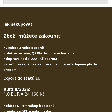
t
s
t
v
t
í
v
í
Jak nakupovat
Zboží můžete zakoupit:
• v eshopu nebo osobně
• platba hotově, QR Platbou nebo bankou
• doprava nad 3.000,- Kč zdarma
• zboží nezasíláme na dobírku, ani nepožadujeme platbu
předem
Export do států EU
Kurz 8/2026:
1,0 EUR = 24,160 Kč
• plátce DPH = nákup bez daně
• neplátce DPH = nákup s daní