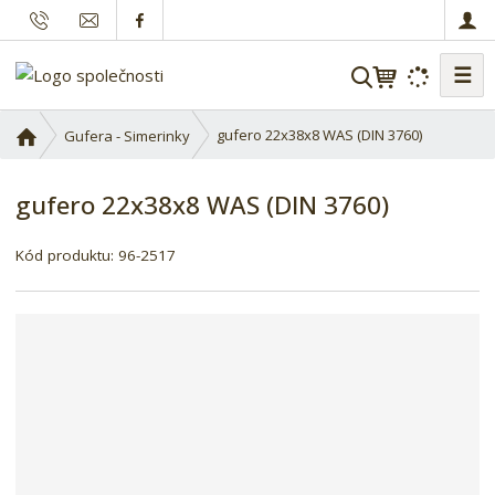
☰
V
y
h
Ú
gufero 22x38x8 WAS (DIN 3760)
Gufera - Simerinky
l
v
o
e
gufero 22x38x8 WAS (DIN 3760)
d
d
n
a
í
Kód produktu:
96-2517
t
s
t
r
a
n
a