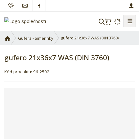
☰
V
y
h
Ú
gufero 21x36x7 WAS (DIN 3760)
Gufera - Simerinky
l
v
o
e
gufero 21x36x7 WAS (DIN 3760)
d
d
n
a
í
Kód produktu:
96-2502
t
s
t
r
a
n
a