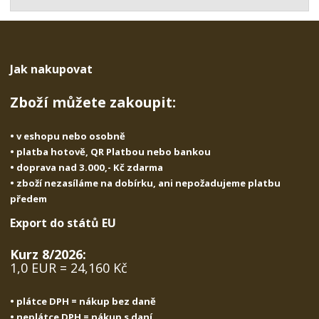
t
s
t
v
t
í
v
í
Jak nakupovat
Zboží můžete zakoupit:
• v eshopu nebo osobně
• platba hotově, QR Platbou nebo bankou
• doprava nad 3.000,- Kč zdarma
• zboží nezasíláme na dobírku, ani nepožadujeme platbu
předem
Export do států EU
Kurz 8/2026:
1,0 EUR = 24,160 Kč
• plátce DPH = nákup bez daně
• neplátce DPH = nákup s daní