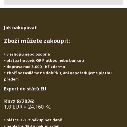
t
s
t
v
t
í
v
í
Jak nakupovat
Zboží můžete zakoupit:
• v eshopu nebo osobně
• platba hotově, QR Platbou nebo bankou
• doprava nad 3.000,- Kč zdarma
• zboží nezasíláme na dobírku, ani nepožadujeme platbu
předem
Export do států EU
Kurz 8/2026:
1,0 EUR = 24,160 Kč
• plátce DPH = nákup bez daně
• neplátce DPH = nákup s daní