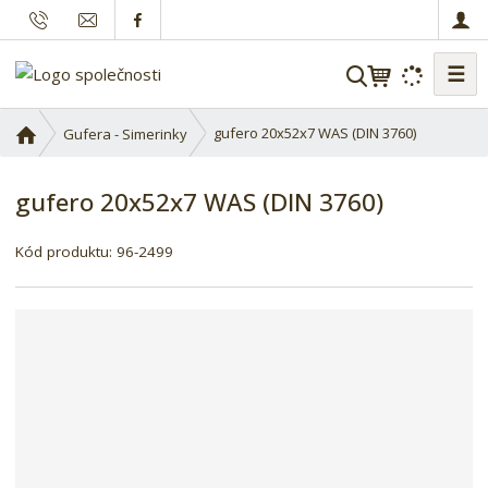
☰
V
y
h
Ú
gufero 20x52x7 WAS (DIN 3760)
Gufera - Simerinky
l
v
o
e
gufero 20x52x7 WAS (DIN 3760)
d
d
n
a
í
Kód produktu:
96-2499
t
s
t
r
a
n
a