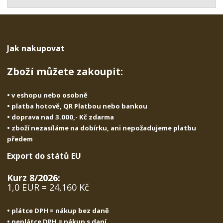
t
s
t
v
t
í
v
í
Jak nakupovat
Zboží můžete zakoupit:
• v eshopu nebo osobně
• platba hotově, QR Platbou nebo bankou
• doprava nad 3.000,- Kč zdarma
• zboží nezasíláme na dobírku, ani nepožadujeme platbu
předem
Export do států EU
Kurz 8/2026:
1,0 EUR = 24,160 Kč
• plátce DPH = nákup bez daně
• neplátce DPH = nákup s daní