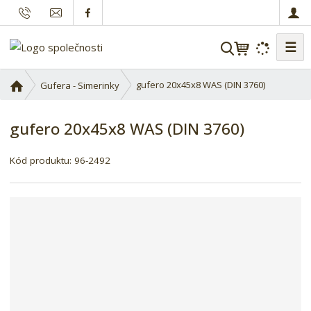
☰
V
y
h
Ú
gufero 20x45x8 WAS (DIN 3760)
Gufera - Simerinky
l
v
o
e
gufero 20x45x8 WAS (DIN 3760)
d
d
n
a
í
Kód produktu:
96-2492
t
s
t
r
a
n
a