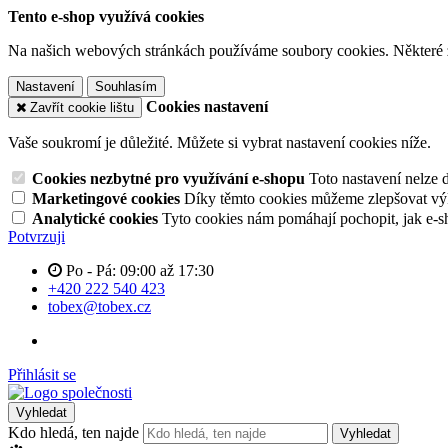
Tento e-shop využívá cookies
Na našich webových stránkách používáme soubory cookies. Některé z n
Nastavení
Souhlasím
Cookies nastavení
Zavřít cookie lištu
Vaše soukromí je důležité. Můžete si vybrat nastavení cookies níže.
Cookies nezbytné pro využívání e-shopu
Toto nastavení nelze 
Marketingové cookies
Díky těmto cookies můžeme zlepšovat výko
Analytické cookies
Tyto cookies nám pomáhají pochopit, jak e-s
Potvrzuji
Po - Pá: 09:00 až 17:30
+420 222 540 423
tobex@tobex.cz
Přihlásit se
Vyhledat
Kdo hledá, ten najde
Vyhledat