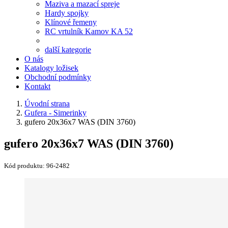
Maziva a mazací spreje
Hardy spojky
Klínové řemeny
RC vrtulník Kamov KA 52
další kategorie
O nás
Katalogy ložisek
Obchodní podmínky
Kontakt
Úvodní strana
Gufera - Simerinky
gufero 20x36x7 WAS (DIN 3760)
gufero 20x36x7 WAS (DIN 3760)
Kód produktu:
96-2482