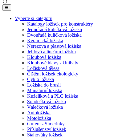
☰
Vyberte si kategorii
Katalogy ložisek pro konstruktéry
Jednořadá kuličková ložiska
Dvouřadá kuličková ložiska
Keramická ložiska
Nerezová a plastová ložiska
Jehlová a lineární ložiska
Kloubová ložiska
Kloubové hlavy - Unibaly
Ložisková tělesa
Čištění ložisek ekologicky
Cyklo ložiska
Ložiska do bruslí
Miniaturní ložiska
Kuželíková a PLC ložiska
Soudečková ložiska
Válečková ložiska
Autoložiska
Motoložiska
Gufera - Simerinky
Příslušenství ložisek
Stahováky ložisek