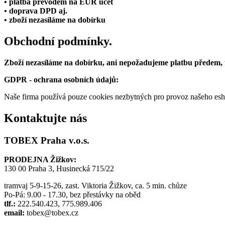
• platba převodem na EUR účet
• doprava DPD aj.
• zboží nezasíláme na dobírku
Obchodní podmínky.
Zboží nezasíláme na dobírku, ani nepožadujeme platbu předem,
GDPR - ochrana osobních údajů:
Naše firma používá pouze cookies nezbytných pro provoz našeho eshop
Kontaktujte nás
TOBEX Praha v.o.s.
PRODEJNA Žižkov:
130 00 Praha 3, Husinecká 715/22
tramvaj 5-9-15-26, zast. Viktoria Žižkov, ca. 5 min. chůze
Po-Pá: 9.00 - 17.30, bez přestávky na oběd
tlf.:
222.540.423, 775.989.406
email:
tobex@tobex.cz