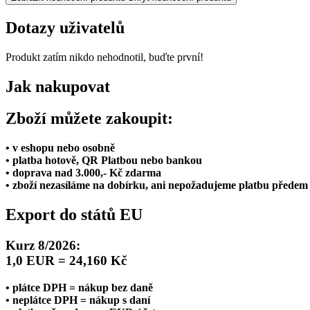
Dotazy uživatelů
Produkt zatím nikdo nehodnotil, buďte první!
Jak nakupovat
Zboží můžete zakoupit:
• v eshopu nebo osobně
• platba hotově, QR Platbou nebo bankou
• doprava nad 3.000,- Kč zdarma
• zboží nezasíláme na dobírku, ani nepožadujeme platbu předem
Export do států EU
Kurz 8/2026:
1,0 EUR = 24,160 Kč
• plátce DPH = nákup bez daně
• neplátce DPH = nákup s daní