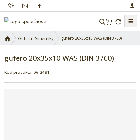
☰
V
y
h
Ú
gufero 20x35x10 WAS (DIN 3760)
Gufera - Simerinky
l
v
o
e
gufero 20x35x10 WAS (DIN 3760)
d
d
n
a
í
Kód produktu:
96-2481
t
s
t
r
a
n
a