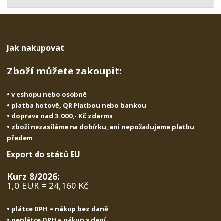
t
s
t
v
t
í
v
í
Jak nakupovat
Zboží můžete zakoupit:
• v eshopu nebo osobně
• platba hotově, QR Platbou nebo bankou
• doprava nad 3.000,- Kč zdarma
• zboží nezasíláme na dobírku, ani nepožadujeme platbu
předem
Export do států EU
Kurz 8/2026:
1,0 EUR = 24,160 Kč
• plátce DPH = nákup bez daně
• neplátce DPH = nákup s daní