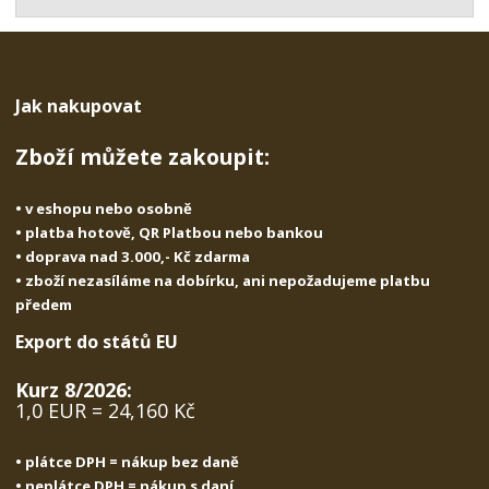
t
s
t
v
t
í
v
í
Jak nakupovat
Zboží můžete zakoupit:
• v eshopu nebo osobně
• platba hotově, QR Platbou nebo bankou
• doprava nad 3.000,- Kč zdarma
• zboží nezasíláme na dobírku, ani nepožadujeme platbu
předem
Export do států EU
Kurz 8/2026:
1,0 EUR = 24,160 Kč
• plátce DPH = nákup bez daně
• neplátce DPH = nákup s daní