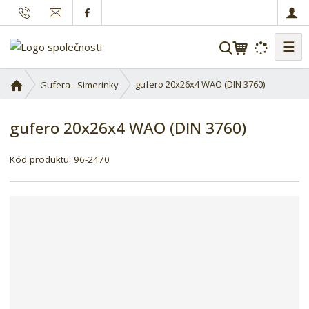
☰
V
y
h
Ú
gufero 20x26x4 WAO (DIN 3760)
Gufera - Simerinky
l
v
o
e
gufero 20x26x4 WAO (DIN 3760)
d
d
n
a
í
Kód produktu:
96-2470
t
s
t
r
a
n
a