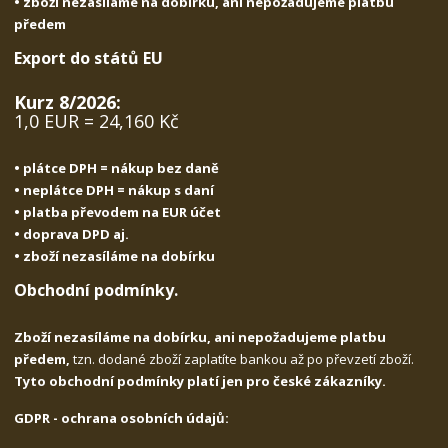
• zboží nezasíláme na dobírku, ani nepožadujeme platbu
předem
Export do států EU
Kurz 8/2026:
1,0 EUR = 24,160 Kč
• plátce DPH = nákup bez daně
• neplátce DPH = nákup s daní
• platba převodem na EUR účet
• doprava DPD aj.
• zboží nezasíláme na dobírku
Obchodní podmínky.
Zboží nezasíláme na dobírku, ani nepožadujeme platbu
předem,
tzn. dodané zboží zaplatíte bankou až po převzetí zboží.
Tyto obchodní podmínky platí jen pro české zákazníky.
GDPR - ochrana osobních údajů: