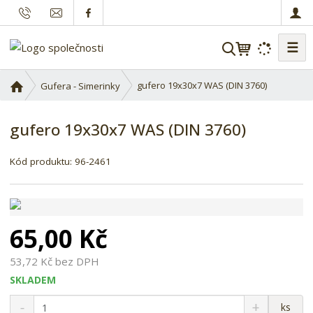
☰
V
y
h
Ú
gufero 19x30x7 WAS (DIN 3760)
Gufera - Simerinky
l
v
o
e
gufero 19x30x7 WAS (DIN 3760)
d
d
n
a
í
Kód produktu:
96-2461
t
s
t
r
a
65,00 Kč
n
a
53,72 Kč bez DPH
SKLADEM
S
N
Z
ks