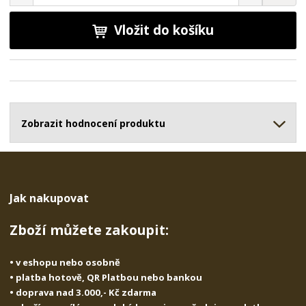
n
a
m
í
v
ě
ž
ý
Vložit do košíku
n
i
š
i
t
i
t
m
t
p
n
m
o
o
n
ž
o
č
s
ž
Zobrazit hodnocení produktu
e
t
s
t
v
t
í
v
í
Jak nakupovat
Zboží můžete zakoupit:
• v eshopu nebo osobně
• platba hotově, QR Platbou nebo bankou
• doprava nad 3.000,- Kč zdarma