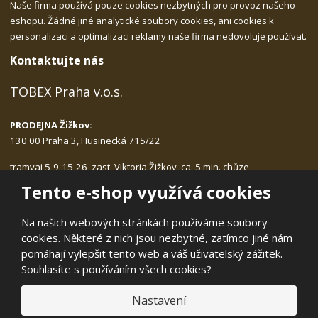
Naše firma používá pouze cookies nezbytných pro provoz našeho
eshopu. Žádné jiné analytické soubory cookies, ani cookies k
personalizaci a optimalizaci reklamy naše firma nedovoluje používat.
Kontaktujte nás
TOBEX Praha v.o.s.
PRODEJNA Žižkov:
130 00 Praha 3, Husinecká 715/22
tramvaj 5-9-15-26, zast. Viktoria Žižkov, ca. 5 min. chůze
Po-Pá: 9.00 - 17.30, bez přestávky na oběd
Tento e-shop využívá cookies
tlf.:
222.540.423, 775.989.406
email:
tobex@tobex.cz
Na našich webových stránkách používáme soubory
cookies. Některé z nich jsou nezbytné, zatímco jiné nám
pomáhají vylepšit tento web a váš uživatelský zážitek.
Souhlasíte s používáním všech cookies?
© 2026, TOBEX Praha v.o.s.
Nastavení
Prohlášení o přístupnosti
|
Mapa stránek
|