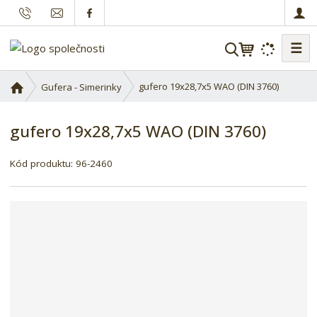
☰
V
y
h
Ú
gufero 19x28,7x5 WAO (DIN 3760)
Gufera - Simerinky
l
v
o
e
gufero 19x28,7x5 WAO (DIN 3760)
d
d
n
a
K
í
Kód produktu:
96-2460
t
ó
s
d
t
d
r
o
a
d
n
a
a
v
a
t