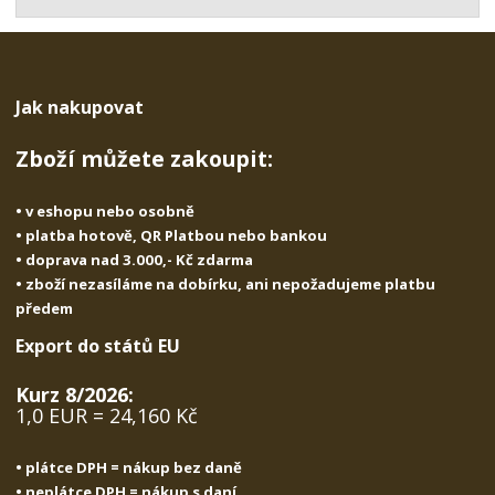
t
s
t
v
t
í
v
í
Jak nakupovat
Zboží můžete zakoupit:
• v eshopu nebo osobně
• platba hotově, QR Platbou nebo bankou
• doprava nad 3.000,- Kč zdarma
• zboží nezasíláme na dobírku, ani nepožadujeme platbu
předem
Export do států EU
Kurz 8/2026:
1,0 EUR = 24,160 Kč
• plátce DPH = nákup bez daně
• neplátce DPH = nákup s daní