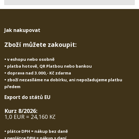
t
s
t
v
t
í
v
í
Jak nakupovat
Zboží můžete zakoupit:
• v eshopu nebo osobně
• platba hotově, QR Platbou nebo bankou
• doprava nad 3.000,- Kč zdarma
• zboží nezasíláme na dobírku, ani nepožadujeme platbu
předem
Export do států EU
Kurz 8/2026:
1,0 EUR = 24,160 Kč
• plátce DPH = nákup bez daně
• neplátce DPH = nákup s daní