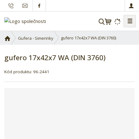
☰
V
y
h
Ú
gufero 17x42x7 WA (DIN 3760)
Gufera - Simerinky
l
v
o
e
gufero 17x42x7 WA (DIN 3760)
d
d
n
a
í
Kód produktu:
96-2441
t
s
t
r
a
n
a